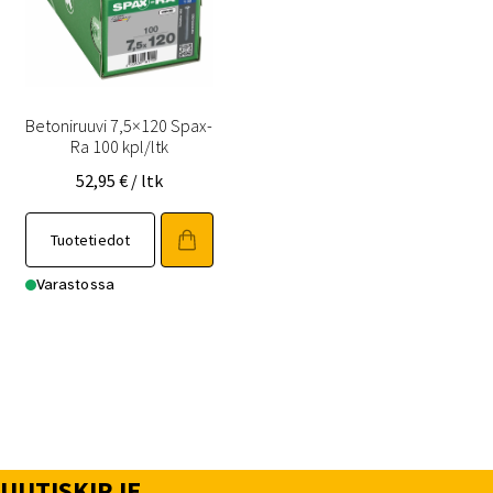
Betoniruuvi 7,5×120 Spax-
Ra 100 kpl/ltk
52,95
€
/ ltk
Tuotetiedot
Varastossa
UUTISKIRJE