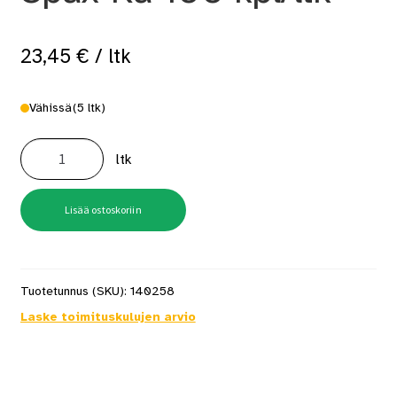
23,45
€
/ ltk
Vähissä
(5 ltk)
Betoniruuvi
7,5x60
ltk
Spax-
Ra
100
kpl/ltk
määrä
Lisää ostoskoriin
Tuotetunnus (SKU):
140258
Laske toimituskulujen arvio