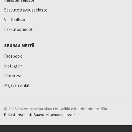
Rekisteriseloste
Saavutettavuusseloste
Vastuullisuus
Laskutustiedot
SEURAA MEITÄ
Facebook
Instagram
Pinterest
Majavan vinkit
© 2026 Rakentajan Sarokas Oy. Kaikki oikeudet pidätetään.
Rekisteriseloste
Saavutettavuusseloste