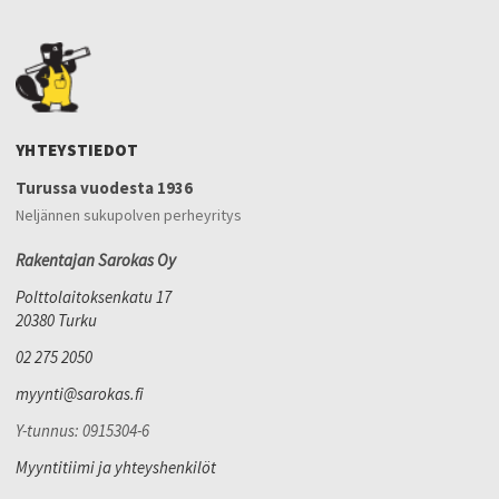
YHTEYSTIEDOT
Turussa vuodesta 1936
Neljännen sukupolven perheyritys
Rakentajan Sarokas Oy
Polttolaitoksenkatu 17
20380 Turku
02 275 2050
myynti@sarokas.fi
Y-tunnus: 0915304-6
Myyntitiimi ja yhteyshenkilöt