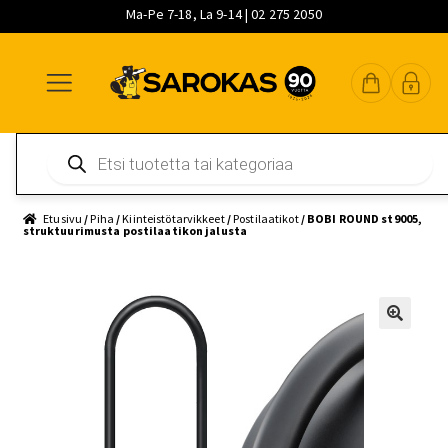
Ma-Pe 7-18, La 9-14 | 02 275 2050
Siirry
Siirry
Siirry
navigointiin
sisältöön
pääsisältöön
Products
search
Etusivu
/
Piha
/
Kiinteistötarvikkeet
/
Postilaatikot
/ BOBI ROUND st9005,
struktuurimusta postilaatikon jalusta