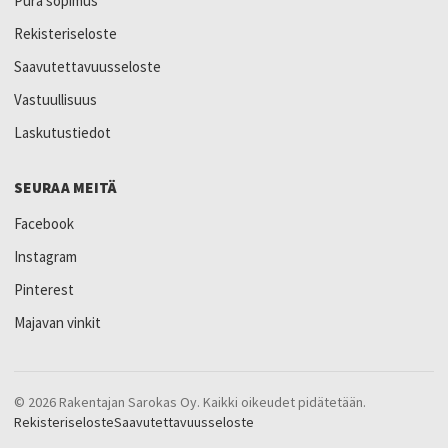
Pura sopimus
Rekisteriseloste
Saavutettavuusseloste
Vastuullisuus
Laskutustiedot
SEURAA MEITÄ
Facebook
Instagram
Pinterest
Majavan vinkit
© 2026 Rakentajan Sarokas Oy. Kaikki oikeudet pidätetään.
Rekisteriseloste
Saavutettavuusseloste