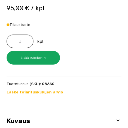
95,00
€
/ kpl
Tilaustuote
BOBI
ROUND
kpl
st9005,
struktuurimusta
postilaatikon
jalusta
määrä
Lisää ostoskoriin
Tuotetunnus (SKU):
00860
Laske toimituskulujen arvio
Kuvaus