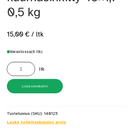
0,5 kg
15,00
€
/ ltk
Varastossa
(6 ltk)
Dyckertnaula
kuumasinkitty
ltk
45x1,7
0,5
kg
määrä
Lisää ostoskoriin
Tuotetunnus (SKU):
140125
Laske toimituskulujen arvio