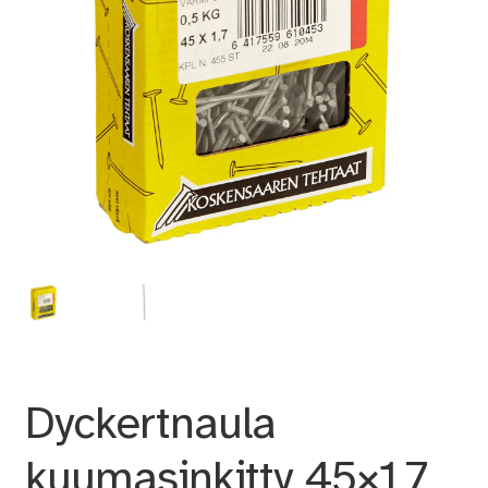
Dyckertnaula
kuumasinkitty 45×1,7