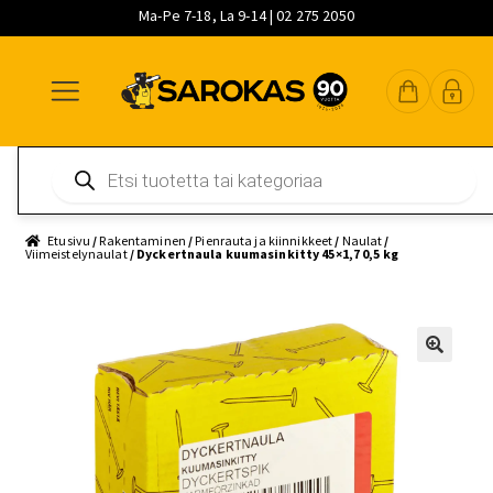
Ma-Pe 7-18, La 9-14 | 02 275 2050
Siirry
Siirry
Siirry
navigointiin
sisältöön
pääsisältöön
Products
search
Etusivu
/
Rakentaminen
/
Pienrauta ja kiinnikkeet
/
Naulat
/
Viimeistelynaulat
/ Dyckertnaula kuumasinkitty 45×1,7 0,5 kg