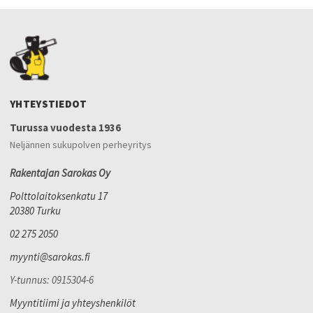
YHTEYSTIEDOT
Turussa vuodesta 1936
Neljännen sukupolven perheyritys
Rakentajan Sarokas Oy
Polttolaitoksenkatu 17
20380 Turku
02 275 2050
myynti@sarokas.fi
Y-tunnus: 0915304-6
Myyntitiimi ja yhteyshenkilöt