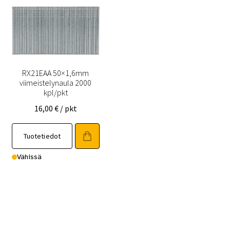
RX21EAA 50×1,6mm
viimeistelynaula 2000
kpl/pkt
16,00
€
/ pkt
Tuotetiedot
Vähissä