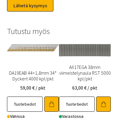
Tutustu myös
AX17EGA 38mm
DA19EAB 44×1,8mm 34°
viimeistelynaula RST 5000
Dyckert 4000 kpl/pkt
kpl/pkt
59,00
€
/ pkt
63,00
€
/ pkt
Tuotetiedot
Tuotetiedot
Vähissä
Varastossa