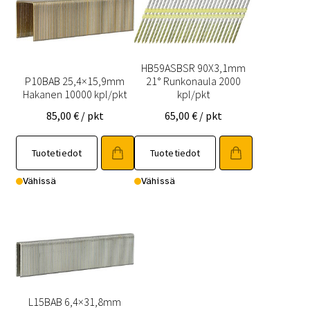
HB59ASBSR 90X3,1mm
P10BAB 25,4×15,9mm
21° Runkonaula 2000
Hakanen 10000 kpl/pkt
kpl/pkt
85,00
€
/ pkt
65,00
€
/ pkt
Tuotetiedot
Tuotetiedot
Vähissä
Vähissä
L15BAB 6,4×31,8mm