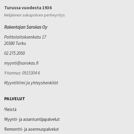
Turussa vuodesta 1936
Neljännen sukupolven perheyritys
Rakentajan Sarokas Oy
Polttolaitoksenkatu 17
20380 Turku
02 275 2050
myynti@sarokas.fi
Y-tunnus: 0915304-6
Myyntitiimi ja yhteyshenkilöt
PALVELUT
Yleistä
Myynti- ja asiantuntijapalvelut
Remontti- ja asennuspalvelut