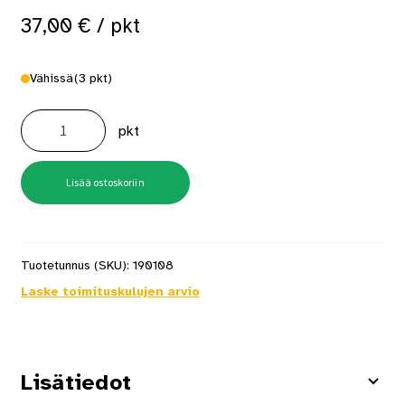
37,00
€
/ pkt
Vähissä
(3 pkt)
GC57APBKR
75x2,7
pkt
34°
TS
Runkonaula
2000
kpl/pkt
Lisää ostoskoriin
määrä
Tuotetunnus (SKU):
190108
Laske toimituskulujen arvio
Lisätiedot