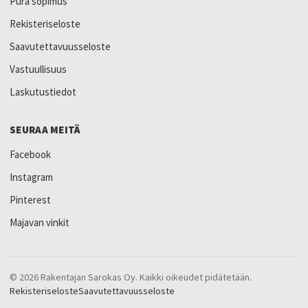
Pura sopimus
Rekisteriseloste
Saavutettavuusseloste
Vastuullisuus
Laskutustiedot
SEURAA MEITÄ
Facebook
Instagram
Pinterest
Majavan vinkit
© 2026 Rakentajan Sarokas Oy. Kaikki oikeudet pidätetään.
Rekisteriseloste
Saavutettavuusseloste