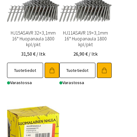
HJ15ASAVR 32×3,1mm
HJ11ASAVR 19×3,1mm
16° Huopanaula 1800
16° Huopanaula 1800
kpl/pkt
kpl/pkt
31,50
€
/ ltk
26,90
€
/ ltk
Tuotetiedot
Tuotetiedot
Varastossa
Varastossa