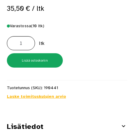
35,50
€
/ ltk
Varastossa
(10 ltk)
HJ13ASAVR
25x3,1mm
ltk
16°
Huopanaula
1800
kpl/pkt
määrä
Lisää ostoskoriin
Tuotetunnus (SKU):
190441
Laske toimituskulujen arvio
Lisätiedot