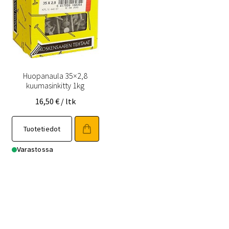
Huopanaula 35×2,8
kuumasinkitty 1kg
16,50
€
/ ltk
Tuotetiedot
Varastossa