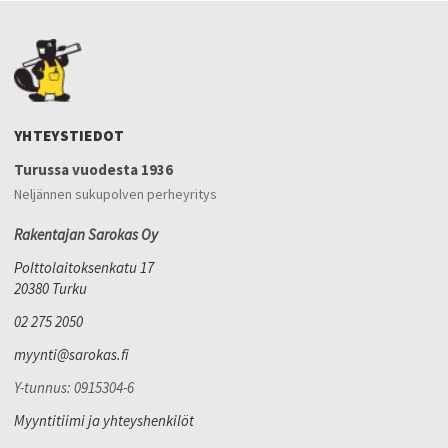
YHTEYSTIEDOT
Turussa vuodesta 1936
Neljännen sukupolven perheyritys
Rakentajan Sarokas Oy
Polttolaitoksenkatu 17
20380 Turku
02 275 2050
myynti@sarokas.fi
Y-tunnus: 0915304-6
Myyntitiimi ja yhteyshenkilöt