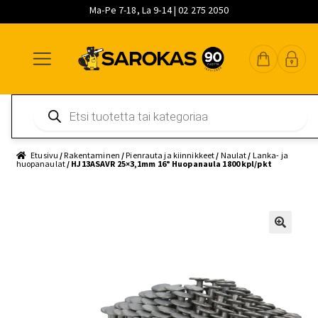
Ma-Pe 7-18, La 9-14 | 02 275 2050
Siirry
Siirry
Siirry
navigointiin
sisältöön
pääsisältöön
Products
search
Etusivu
/
Rakentaminen
/
Pienrauta ja kiinnikkeet
/
Naulat
/
Lanka- ja
huopanaulat
/ HJ13ASAVR 25×3,1mm 16° Huopanaula 1800 kpl/pkt