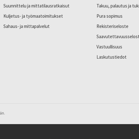
Suunnittelu ja mittatilausratkaisut
Takuu, palautus ja tuk
Kuljetus- ja työmaatoimitukset
Pura sopimus
Sahaus- ja mittapalvelut
Rekisteriseloste
Saavutettavuusselos
Vastuullisuus
Laskutustiedot
än.