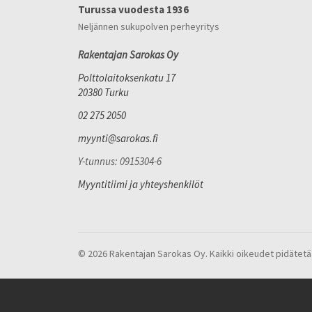
Turussa vuodesta 1936
Neljännen sukupolven perheyritys
Rakentajan Sarokas Oy
Polttolaitoksenkatu 17
20380 Turku
02 275 2050
myynti@sarokas.fi
Y-tunnus: 0915304-6
Myyntitiimi ja yhteyshenkilöt
© 2026 Rakentajan Sarokas Oy. Kaikki oikeudet pidätetä