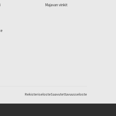
i
Majavan vinkit
te
Rekisteriseloste
Saavutettavuusseloste