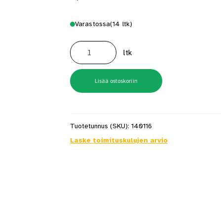
Varastossa
(14 ltk)
Lankanaula
kuumasinkitty
ltk
60x2,5
1
kg
määrä
Lisää ostoskoriin
Tuotetunnus (SKU):
140116
Laske toimituskulujen arvio