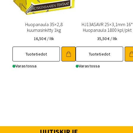
Huopanaula 35×2,8
HJ13ASAVR 25×3,1mm 16°
kuumasinkitty 1kg
Huopanaula 1800 kpl/pkt
16,50
€
/ ltk
35,50
€
/ ltk
Tuotetiedot
Tuotetiedot
Varastossa
Varastossa
UUTISKIRJE