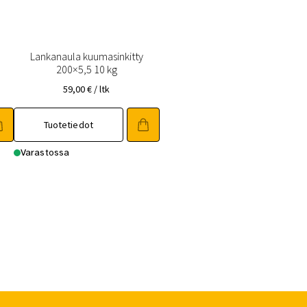
Lankanaula kuumasinkitty
200×5,5 10 kg
59,00
€
/ ltk
Tuotetiedot
Varastossa