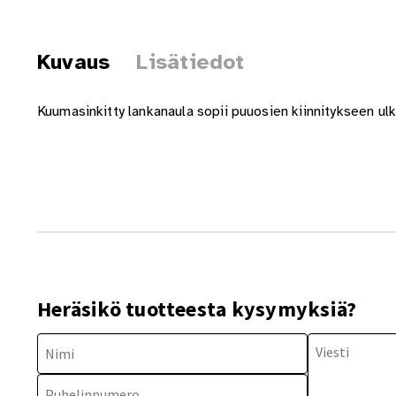
Kuvaus
Lisätiedot
Kuumasinkitty lankanaula sopii puuosien kiinnitykseen ulk
Heräsikö tuotteesta kysymyksiä?