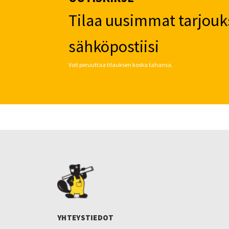
Tilaa uusimmat tarjouk
sähköpostiisi
Voit peruuttaa tilauksen koska tahansa.
YHTEYSTIEDOT