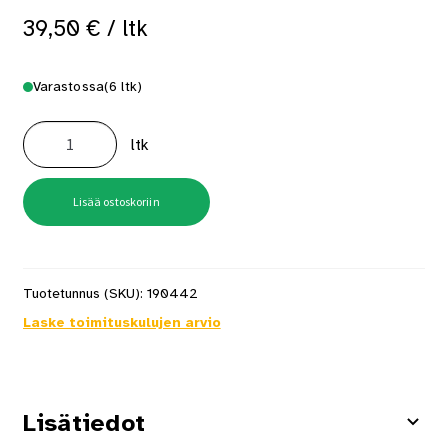
39,50
€
/ ltk
Varastossa
(6 ltk)
HJ17ASAVR
38x3,1mm
ltk
16°
Huopanaula
1800
kpl/pkt
määrä
Lisää ostoskoriin
Tuotetunnus (SKU):
190442
Laske toimituskulujen arvio
Lisätiedot