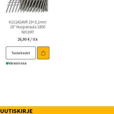
HJ11ASAVR 19×3,1mm
16° Huopanaula 1800
kpl/pkt
26,90
€
/ ltk
Tuotetiedot
Varastossa
UUTISKIRJE