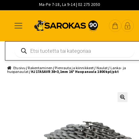
Ma-Pe 7-18, La 9-14 | 02 275 2050
Siirry
Siirry
Siirry
navigointiin
sisältöön
pääsisältöön
Products
search
Etusivu
/
Rakentaminen
/
Pienrauta ja kiinnikkeet
/
Naulat
/
Lanka- ja
huopanaulat
/ HJ17ASAVR 38×3,1mm 16° Huopanaula 1800 kpl/pkt