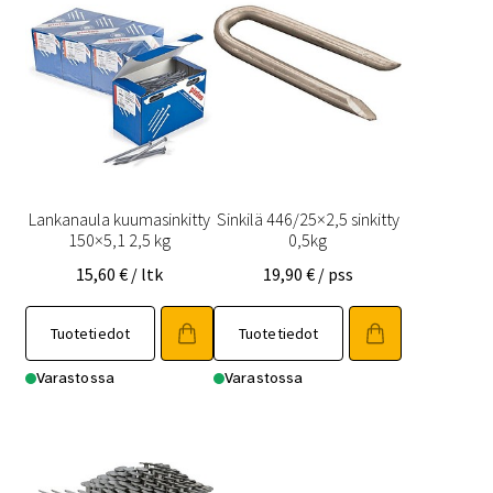
Lankanaula kuumasinkitty
Sinkilä 446/25×2,5 sinkitty
150×5,1 2,5 kg
0,5kg
15,60
€
/ ltk
19,90
€
/ pss
Tuotetiedot
Tuotetiedot
Varastossa
Varastossa