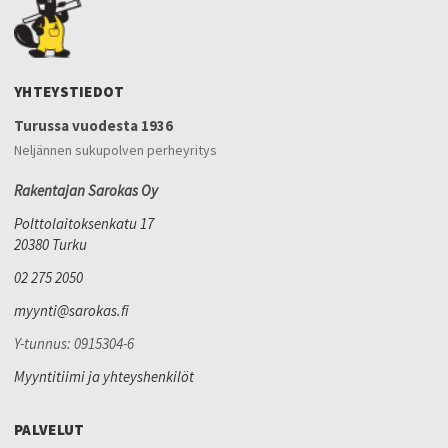
YHTEYSTIEDOT
Turussa vuodesta 1936
Neljännen sukupolven perheyritys
Rakentajan Sarokas Oy
Polttolaitoksenkatu 17
20380 Turku
02 275 2050
myynti@sarokas.fi
Y-tunnus: 0915304-6
Myyntitiimi ja yhteyshenkilöt
PALVELUT