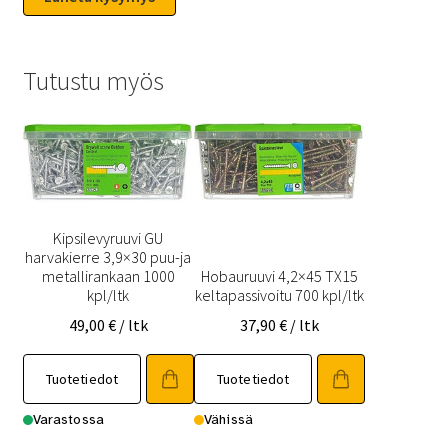
Tutustu myös
Kipsilevyruuvi GU
harvakierre 3,9×30 puu-ja
metallirankaan 1000
Hobauruuvi 4,2×45 TX15
kpl/ltk
keltapassivoitu 700 kpl/ltk
49,00
€
/ ltk
37,90
€
/ ltk
Tuotetiedot
Tuotetiedot
Varastossa
Vähissä