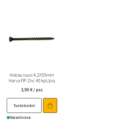
Hobau ruuvi 4,2X55mm
Harva FIP Znc 40 kpl/pss
3,90
€
/ pss
Tuotetiedot
Varastossa