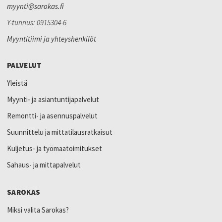
myynti@sarokas.fi
Y-tunnus: 0915304-6
Myyntitiimi ja yhteyshenkilöt
PALVELUT
Yleistä
Myynti- ja asiantuntijapalvelut
Remontti- ja asennuspalvelut
Suunnittelu ja mittatilausratkaisut
Kuljetus- ja työmaatoimitukset
Sahaus- ja mittapalvelut
SAROKAS
Miksi valita Sarokas?