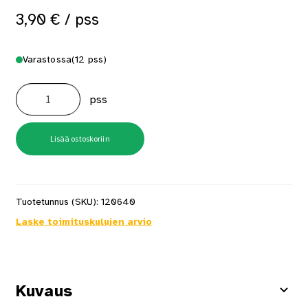
3,90
€
/ pss
Varastossa
(12 pss)
Hobau
ruuvi
pss
3,9X25mm
Harva
FIP
Znc
100
Lisää ostoskoriin
kpl/pss
määrä
Tuotetunnus (SKU):
120640
Laske toimituskulujen arvio
Kuvaus