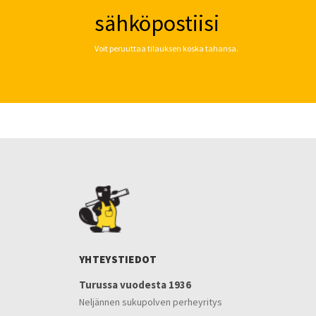
sähköpostiisi
Voit peruuttaa tilauksen koska tahansa.
YHTEYSTIEDOT
Turussa vuodesta 1936
Neljännen sukupolven perheyritys