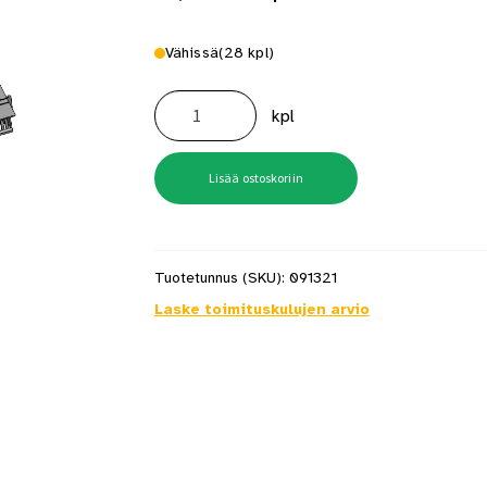
Vähissä
(28 kpl)
Icopal
harjatuuletin
kpl
580x325x30mm
määrä
Lisää ostoskoriin
Tuotetunnus (SKU):
091321
Laske toimituskulujen arvio