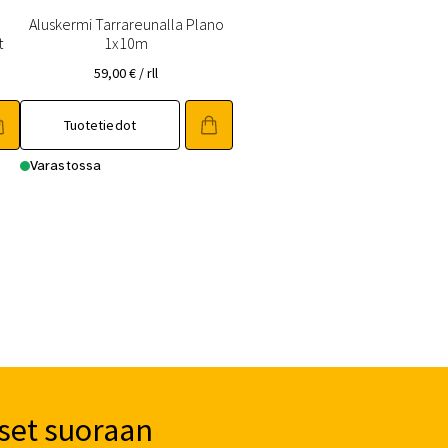
Aluskermi Tarrareunalla Plano
t
1x10m
59,00
€
/ rll
Tuotetiedot
Varastossa
set suoraan