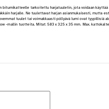
bitumikatteelle tarkoitettu harjatuuletin, jota voidaan käyttää 
kkäin harjalle. Ne tuulettavat harjan asianmukaisesti, mutta es
ovemmat tuulet tai voimakkaasti pöllyävä lumi ovat tyypillisiä a
ow -mallin tuotteita. Mitat: 583 x 325 x 35 mm. Max. kattokalte