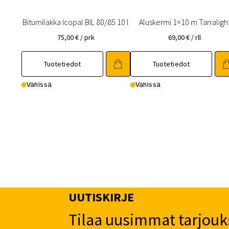
Bitumilakka Icopal BIL 80/85 10 l
Aluskermi 1×10 m Tarraligh
75,00
€
/ prk
69,00
€
/ rll
Tuotetiedot
Tuotetiedot
Vähissä
Vähissä
UUTISKIRJE
Tilaa uusimmat tarjouk