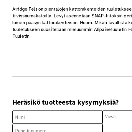
Airidge Felt on pientalojen kattorakenteiden tuuletukseen 
tiivissaumakatoilla. Levyt asennetaan SNAP-liitoksin perä
lumen pääsyn kattorakenteisiin. Huom. Mikäli tavallista k
tuuletukseen suositellaan mieluummin Alipainetuuletin Fl
Tuuletin.
Heräsikö tuotteesta kysymyksiä?