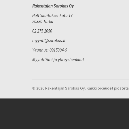
Rakentajan Sarokas Oy
Polttolaitoksenkatu 17
20380 Turku
02 275 2050
myynti@sarokas.fi
Y-tunnus: 0915304-6
Myyntitiimi ja yhteyshenkilöt
© 2026 Rakentajan Sarokas Oy. Kaikki oikeudet pidätetä