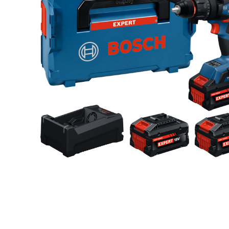
Toimitustavat- ja kulut
Tummuneet tai kuivat lauteet? Näin