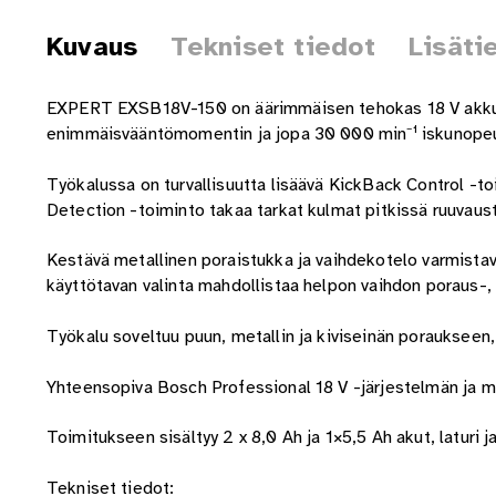
Kuvaus
Tekniset tiedot
Lisäti
EXPERT EXSB18V-150 on äärimmäisen tehokas 18 V akkui
enimmäisvääntömomentin ja jopa 30 000 min⁻¹ iskunopeude
Työkalussa on turvallisuutta lisäävä KickBack Control -t
Detection -toiminto takaa tarkat kulmat pitkissä ruuvaus
Kestävä metallinen poraistukka ja vaihdekotelo varmista
käyttötavan valinta mahdollistaa helpon vaihdon poraus-, i
Työkalu soveltuu puun, metallin ja kiviseinän poraukseen, 
Yhteensopiva Bosch Professional 18 V -järjestelmän ja
Toimitukseen sisältyy 2 x 8,0 Ah ja 1×5,5 Ah akut, laturi 
Tekniset tiedot: