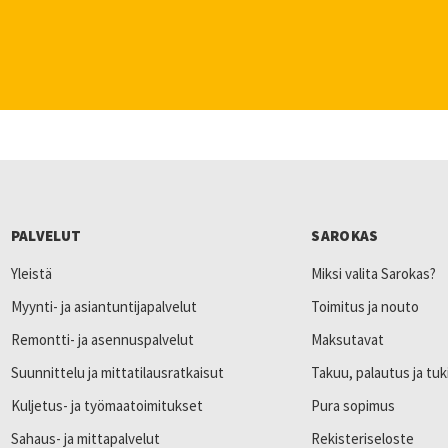
PALVELUT
SAROKAS
Yleistä
Miksi valita Sarokas?
Myynti- ja asiantuntijapalvelut
Toimitus ja nouto
Remontti- ja asennuspalvelut
Maksutavat
Suunnittelu ja mittatilausratkaisut
Takuu, palautus ja tuk
Kuljetus- ja työmaatoimitukset
Pura sopimus
Sahaus- ja mittapalvelut
Rekisteriseloste