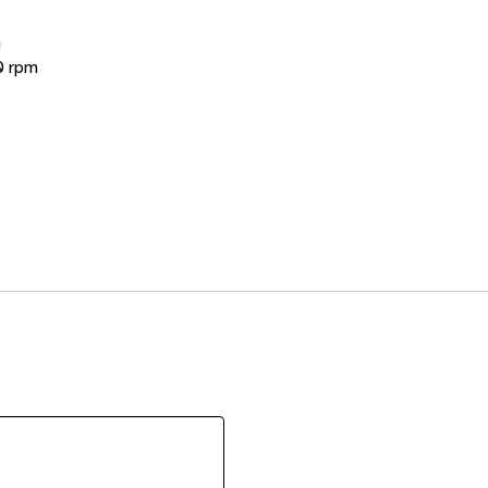
m
0 rpm