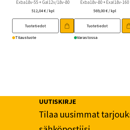
Exba18v-55 + Gal12v/18v-80
Exba18v-80 + Exal18v-160
512,04
€
/ kpl
569,00
€
/ kpl
Tuotetiedot
Tuotetiedot
Tilaustuote
Varastossa
UUTISKIRJE
Tilaa uusimmat tarjouk
sähköpostiisi