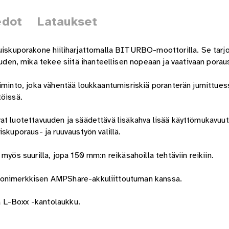
edot
Lataukset
skuporakone hiiliharjattomalla BITURBO-moottorilla. Se tarj
n, mikä tekee siitä ihanteellisen nopeaan ja vaativaan poraus
oiminto, joka vähentää loukkaantumisriskiä poranterän jumittues
töissä.
vat luotettavuuden ja säädettävä lisäkahva lisää käyttömukavuu
skuporaus- ja ruuvaustyön välillä.
myös suurilla, jopa 150 mm:n reikäsahoilla tehtäviin reikiin.
 monimerkkisen AMPShare-akkuliittoutuman kanssa.
ja L-Boxx -kantolaukku.