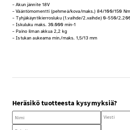
– Akun jännite 18V
– Vääntömomentti (pehmeä/kova/maks.) 84/100/150 N
– Tyhjäkäyntikierrosluku (1.vaihde/2.vaihde) 0-550/2.20
– Iskuluku maks. 30.000 min-1
– Paino ilman akkua 2,2 kg
– Istukan aukeama min./maks. 1,5/13 mm
Heräsikö tuotteesta kysymyksiä?