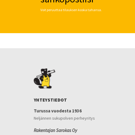
Voit peruuttaa tilauksen koska tahansa.
YHTEYSTIEDOT
Turussa vuodesta 1936
Neljännen sukupolven perheyritys
Rakentajan Sarokas Oy