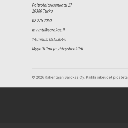
Polttolaitoksenkatu 17
20380 Turku
02 275 2050
myynti@sarokas.fi
Y-tunnus: 0915304-6
Myyntitiimi ja yhteyshenkilöt
© 2026 Rakentajan Sarokas Oy. Kaikki oikeudet pidätetä