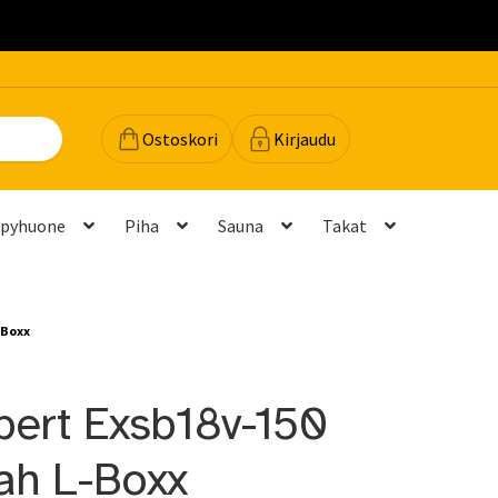
.
Ostoskori
Kirjaudu
lpyhuone
Piha
Sauna
Takat
dot
Majavan vinkit
Majavatili
Maksutavat
Meistä
-Boxx
teyttä
Palautukset ja vaihdot
Palvelut
Peruuttamispyyntö
pert Exsb18v-150
elu ja mittatilausratkaisut
Takuu ja tuki
ah L-Boxx