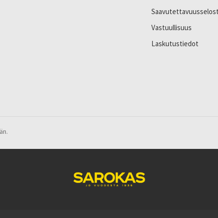
Saavutettavuusselos
Vastuullisuus
Laskutustiedot
än.