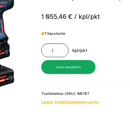
 saat saunan puupinnat taas siisteiksi
Usein kysytyt kysymykset 
1 055,46
€
/ kpl/pkt
Tilaustuote
Iskuporakone
Expert
kpl/pkt
Exsb18v-
150
2xex8,Ah
1xex5,5ah
L-
Lisää ostoskoriin
Boxx
määrä
Tuotetunnus (SKU):
00787
Laske toimituskulujen arvio