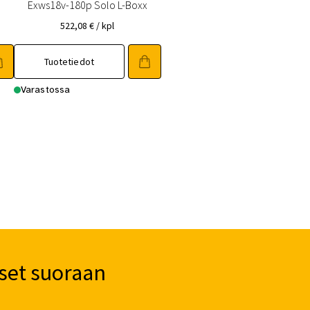
Exws18v-180p Solo L-Boxx
522,08
€
/ kpl
Tuotetiedot
Varastossa
set suoraan