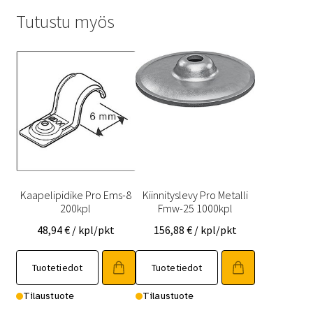
Tutustu myös
Kaapelipidike Pro Ems-8
Kiinnityslevy Pro Metalli
200kpl
Fmw-25 1000kpl
48,94
€
/ kpl/pkt
156,88
€
/ kpl/pkt
Tuotetiedot
Tuotetiedot
Tilaustuote
Tilaustuote