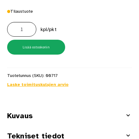
Tilaustuote
Kaapelipidike
Pro
kpl/pkt
Emd-
28
200kpl
määrä
Lisää ostoskoriin
Tuotetunnus (SKU):
00717
Laske toimituskulujen arvio
Kuvaus
Tekniset tiedot