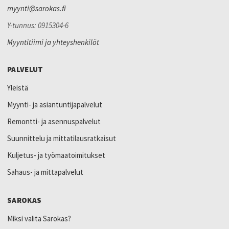
myynti@sarokas.fi
Y-tunnus: 0915304-6
Myyntitiimi ja yhteyshenkilöt
PALVELUT
Yleistä
Myynti- ja asiantuntijapalvelut
Remontti- ja asennuspalvelut
Suunnittelu ja mittatilausratkaisut
Kuljetus- ja työmaatoimitukset
Sahaus- ja mittapalvelut
SAROKAS
Miksi valita Sarokas?