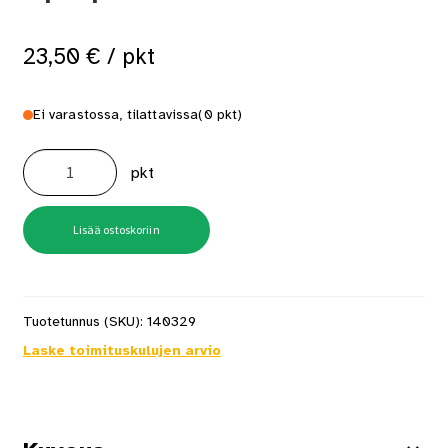
23,50
€
/ pkt
Ei varastossa, tilattavissa
(0 pkt)
Karmiruuvi
6x90
pkt
100
kpl/pkt
määrä
Lisää ostoskoriin
Tuotetunnus (SKU):
140329
Laske toimituskulujen arvio