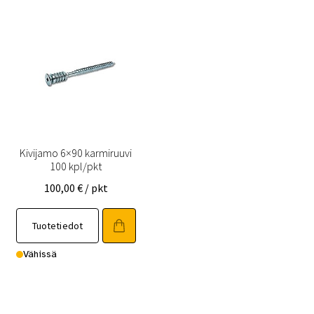
Kivijamo 6×90 karmiruuvi
100 kpl/pkt
100,00
€
/ pkt
Tuotetiedot
Vähissä