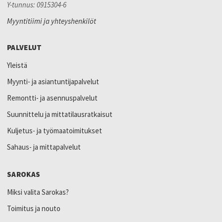
Y-tunnus: 0915304-6
Myyntitiimi ja yhteyshenkilöt
PALVELUT
Yleistä
Myynti- ja asiantuntijapalvelut
Remontti- ja asennuspalvelut
Suunnittelu ja mittatilausratkaisut
Kuljetus- ja työmaatoimitukset
Sahaus- ja mittapalvelut
SAROKAS
Miksi valita Sarokas?
Toimitus ja nouto