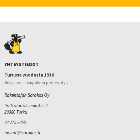
YHTEYSTIEDOT
Turussa vuodesta 1936
Neljännen sukupolven perheyritys
Rakentajan Sarokas Oy
Polttolaitoksenkatu 17
20380 Turku
02 275 2050
myynti@sarokas.fi