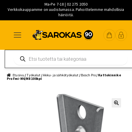
Ma-Pe 7-18 | 02 275 2050
Verkkokauppamme on uudistumassa. Pahoittelemme mahdollisia
häiriöitä.
Siirry
Siirry
Siirry
navigointiin
sisältöön
pääsisältöön
Products
search
Etusivu
/
Työkalut
/
Akku- ja sähkötyökalut
/
Bosch Pro
/ Kattokinnike
Pro Fmi-M6/M8 100kpl