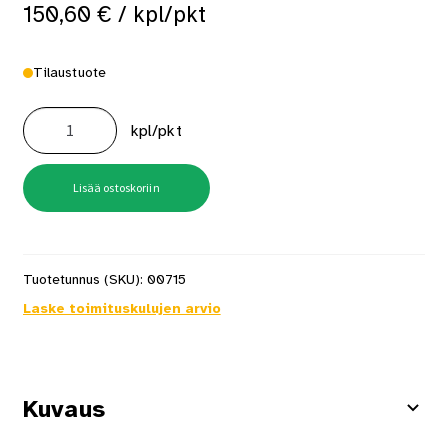
150,60
€
/ kpl/pkt
Tilaustuote
Kattokinnike
Pro
kpl/pkt
Fmi-
M6/M8
100kpl
määrä
Lisää ostoskoriin
Tuotetunnus (SKU):
00715
Laske toimituskulujen arvio
Kuvaus