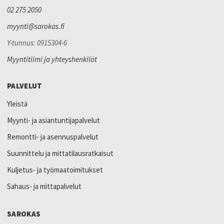
02 275 2050
myynti@sarokas.fi
Y-tunnus: 0915304-6
Myyntitiimi ja yhteyshenkilöt
PALVELUT
Yleistä
Myynti- ja asiantuntijapalvelut
Remontti- ja asennuspalvelut
Suunnittelu ja mittatilausratkaisut
Kuljetus- ja työmaatoimitukset
Sahaus- ja mittapalvelut
SAROKAS