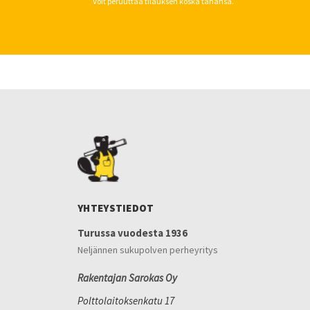
Voit peruuttaa tilauksen koska tahansa.
YHTEYSTIEDOT
Turussa vuodesta 1936
Neljännen sukupolven perheyritys
Rakentajan Sarokas Oy
Polttolaitoksenkatu 17