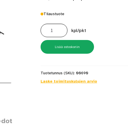
Tilaustuote
Kaapelipidike
Pro
kpl/pkt
Ems-
8
200kpl
määrä
Lisää ostoskoriin
Tuotetunnus (SKU):
00690
Laske toimituskulujen arvio
edot