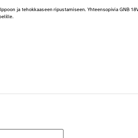
elppoon ja tehokkaaseen ripustamiseen. Yhteensopivia GNB 1
elille.