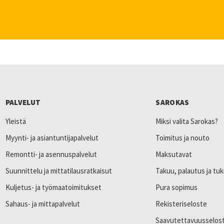
PALVELUT
SAROKAS
Yleistä
Miksi valita Sarokas?
Myynti- ja asiantuntijapalvelut
Toimitus ja nouto
Remontti- ja asennuspalvelut
Maksutavat
Suunnittelu ja mittatilausratkaisut
Takuu, palautus ja tuk
Kuljetus- ja työmaatoimitukset
Pura sopimus
Sahaus- ja mittapalvelut
Rekisteriseloste
Saavutettavuusselos