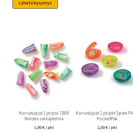
Korvatulpat 1 pr/pss 7800
Korvatulpat 2 pr/pkt Spark Pl
Moldex värilajitelma
PocketPak
1,00
€
/ pkt
2,00
€
/ pkt