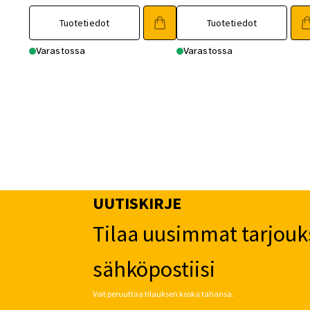
Tuotetiedot
Tuotetiedot
Varastossa
Varastossa
UUTISKIRJE
Tilaa uusimmat tarjouk
sähköpostiisi
Voit peruuttaa tilauksen koska tahansa.