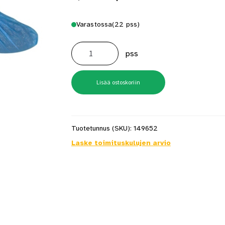
Varastossa
(22 pss)
Kenkäsuojus
Sininen
pss
5
Paria
Polyeteeni
määrä
Lisää ostoskoriin
Tuotetunnus (SKU):
149652
Laske toimituskulujen arvio