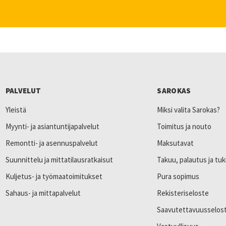
PALVELUT
SAROKAS
Yleistä
Miksi valita Sarokas?
Myynti- ja asiantuntijapalvelut
Toimitus ja nouto
Remontti- ja asennuspalvelut
Maksutavat
Suunnittelu ja mittatilausratkaisut
Takuu, palautus ja tuk
Kuljetus- ja työmaatoimitukset
Pura sopimus
Sahaus- ja mittapalvelut
Rekisteriseloste
Saavutettavuusselos