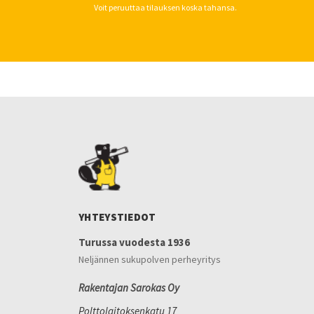
Voit peruuttaa tilauksen koska tahansa.
YHTEYSTIEDOT
Turussa vuodesta 1936
Neljännen sukupolven perheyritys
Rakentajan Sarokas Oy
Polttolaitoksenkatu 17