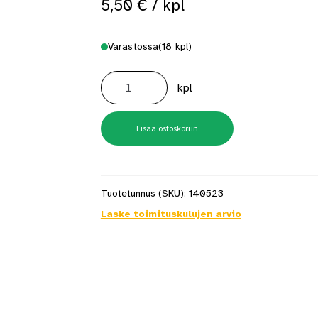
5,50
€
/ kpl
 saat saunan puupinnat taas siisteiksi
Usein kysytyt kysymykset 
Varastossa
(18 kpl)
Kierretanko
M10
kpl
2M
Kts10
määrä
Lisää ostoskoriin
Tuotetunnus (SKU):
140523
Laske toimituskulujen arvio