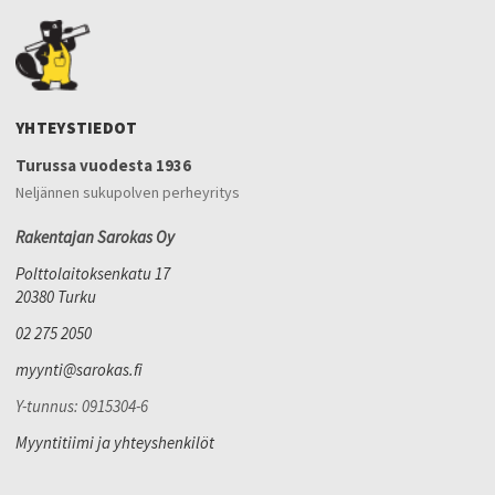
YHTEYSTIEDOT
Turussa vuodesta 1936
Neljännen sukupolven perheyritys
Rakentajan Sarokas Oy
Polttolaitoksenkatu 17
20380 Turku
02 275 2050
myynti@sarokas.fi
Y-tunnus: 0915304-6
Myyntitiimi ja yhteyshenkilöt