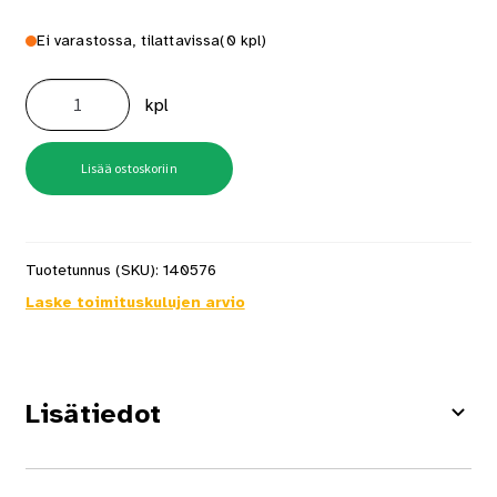
Ei varastossa, tilattavissa
(0 kpl)
Kierretanko
M20
kpl
2M
Kuumasinkitty
määrä
Lisää ostoskoriin
Tuotetunnus (SKU):
140576
Laske toimituskulujen arvio
Lisätiedot