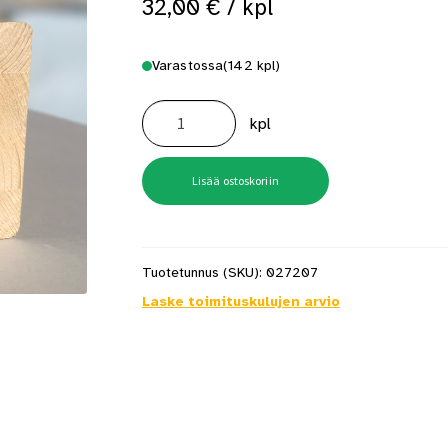
32,00
€
/ kpl
 saat saunan puupinnat taas siisteiksi
Usein kysytyt kysymykset 
Varastossa
(142 kpl)
Liimapuu
90X90X3000
kpl
määrä
Lisää ostoskoriin
Tuotetunnus (SKU):
027207
Laske toimituskulujen arvio