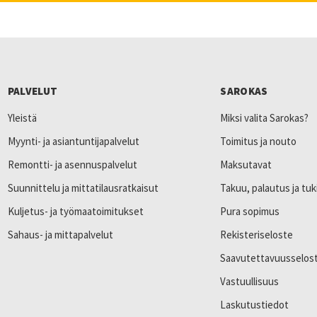
PALVELUT
SAROKAS
Yleistä
Miksi valita Sarokas?
Myynti- ja asiantuntijapalvelut
Toimitus ja nouto
Remontti- ja asennuspalvelut
Maksutavat
Suunnittelu ja mittatilausratkaisut
Takuu, palautus ja tuk
Kuljetus- ja työmaatoimitukset
Pura sopimus
Sahaus- ja mittapalvelut
Rekisteriseloste
Saavutettavuusselos
Vastuullisuus
Laskutustiedot