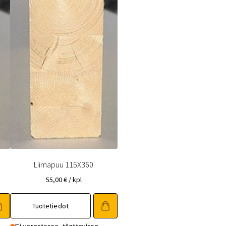
Liimapuu 115X360
55,00
€
/ kpl
Tuotetiedot