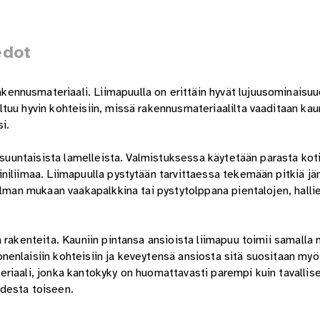
edot
nnusmateriaali. Liimapuulla on erittäin hyvät lujuusominaisu
tuu hyvin kohteisiin, missä rakennusmateriaalilta vaaditaan kau
i.
ynsuuntaisista lamelleista. Valmistuksessa käytetään parasta kot
niliimaa. Liimapuulla pystytään tarvittaessa tekemään pitkiä jä
telman mukaan vaakapalkkina tai pystytolppana pientalojen, hall
 rakenteita. Kauniin pintansa ansioista liimapuu toimii samalla
enlaisiin kohteisiin ja keveytensä ansiosta sitä suositaan myö
riaali, jonka kantokyky on huomattavasti parempi kuin tavallis
desta toiseen.