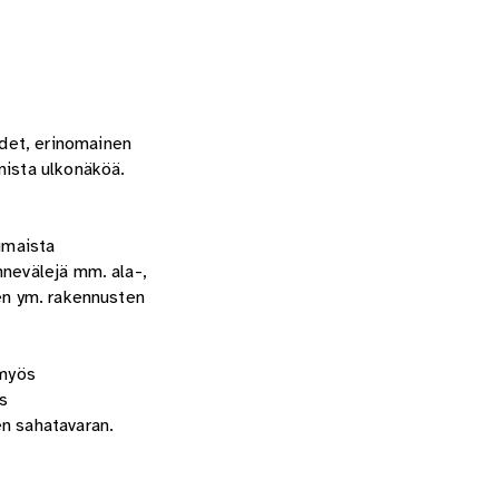
udet, erinomainen
nista ulkonäköä.
imaista
nnevälejä mm. ala-,
ien ym. rakennusten
 myös
s
en sahatavaran.