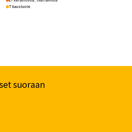
Ei varastossa, tilattavissa
Tilaustuote
set suoraan