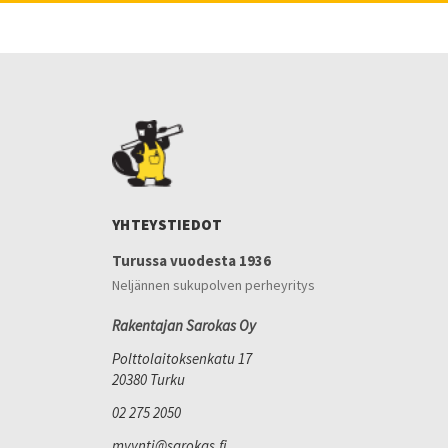
YHTEYSTIEDOT
Turussa vuodesta 1936
Neljännen sukupolven perheyritys
Rakentajan Sarokas Oy
Polttolaitoksenkatu 17
20380 Turku
02 275 2050
myynti@sarokas.fi