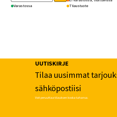
Ei varastossa, tilattavissa
Varastossa
Tilaustuote
UUTISKIRJE
Tilaa uusimmat tarjouk
sähköpostiisi
Voit peruuttaa tilauksen koska tahansa.