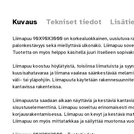
Kuvaus
Tekniset tiedot
Lisäti
Liimapuu 90X90X3000 on korkealuokkainen, uusiutuva rake
palonkestävyys sekä miellyttävä ulkonäkö. Liimapuu sovel
Tuotetta on myös helppo käsitellä juuri itselleen sopivaks
Liimapuu koostuu höylätyistä, toisiinsa liimatuista ja sy
kuusisahatavaraa ja liimana vaaleaa säänkestävää melamii
väli- tai yläpohjiin. Liimapuuta käytetään rakennesuunni
kantavissa rakenteissa.
Liimapuusta saadaan aikaan näyttäviä ja kestäviä kantavia
sisustuselementtinä. Liimapuu soveltuu erinomaisesti mon
korjausrakentamisessa. Liimapuu on kevyt ja kestävä mate
Liimapuu on myös mittatarkkaa ja säilyttää muotonsa vuo