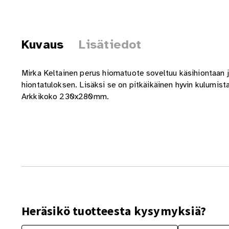
Kuvaus
Lisätiedot
Mirka Keltainen perus hiomatuote soveltuu käsihiontaan 
hiontatuloksen. Lisäksi se on pitkäikäinen hyvin kulumis
Arkkikoko 230x280mm.
Heräsikö tuotteesta kysymyksiä?