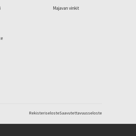
i
Majavan vinkit
te
Rekisteriseloste
Saavutettavuusseloste