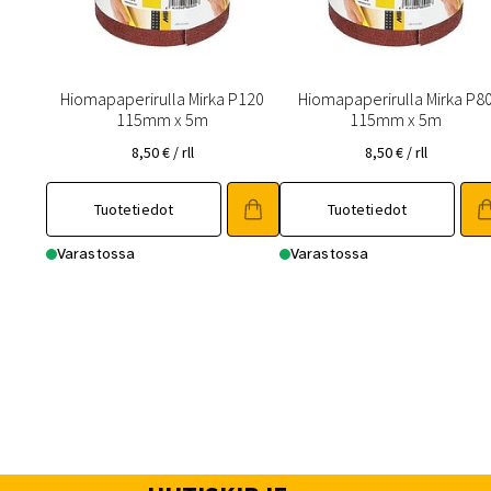
Hiomapaperirulla Mirka P120
Hiomapaperirulla Mirka P8
115mm x 5m
115mm x 5m
8,50
€
/ rll
8,50
€
/ rll
Tuotetiedot
Tuotetiedot
Varastossa
Varastossa