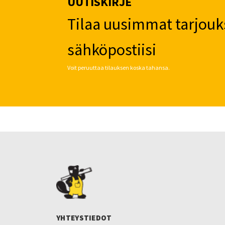
UUTISKIRJE
Tilaa uusimmat tarjouk
sähköpostiisi
Voit peruuttaa tilauksen koska tahansa.
YHTEYSTIEDOT