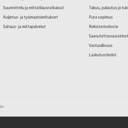
Suunnittelu ja mittatilausratkaisut
Takuu, palautus ja tuk
Kuljetus- ja työmaatoimitukset
Pura sopimus
Sahaus- ja mittapalvelut
Rekisteriseloste
Saavutettavuusselos
Vastuullisuus
Laskutustiedot
än.