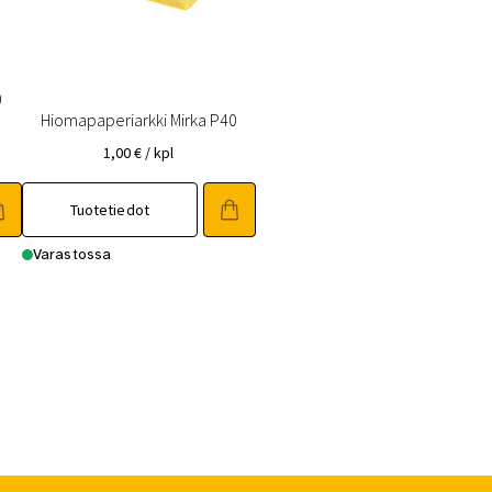
0
Hiomapaperiarkki Mirka P40
1,00
€
/ kpl
Tuotetiedot
Varastossa