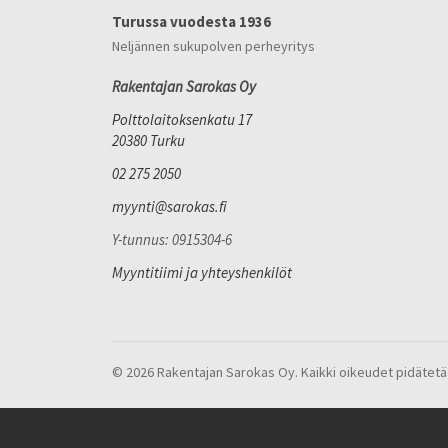
Turussa vuodesta 1936
Neljännen sukupolven perheyritys
Rakentajan Sarokas Oy
Polttolaitoksenkatu 17
20380 Turku
02 275 2050
myynti@sarokas.fi
Y-tunnus: 0915304-6
Myyntitiimi ja yhteyshenkilöt
© 2026 Rakentajan Sarokas Oy. Kaikki oikeudet pidätetä