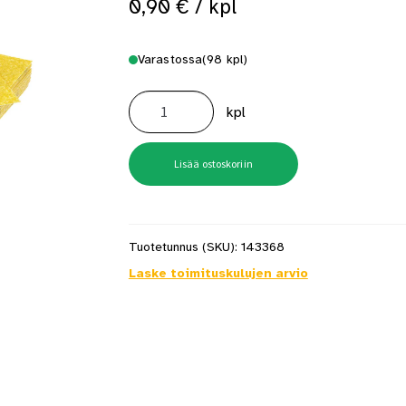
0,90
€
/ kpl
 saat saunan puupinnat taas siisteiksi
Usein kysytyt kysymykset 
Varastossa
(98 kpl)
Hiomapaperiarkki
Mirka
kpl
P180
määrä
Lisää ostoskoriin
Tuotetunnus (SKU):
143368
Laske toimituskulujen arvio