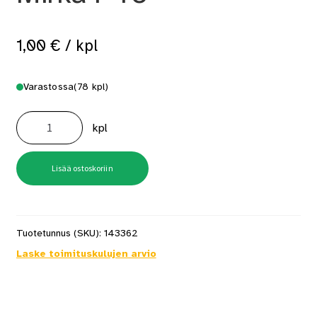
1,00
€
/ kpl
Varastossa
(78 kpl)
Hiomapaperiarkki
Mirka
kpl
P40
määrä
Lisää ostoskoriin
Tuotetunnus (SKU):
143362
Laske toimituskulujen arvio