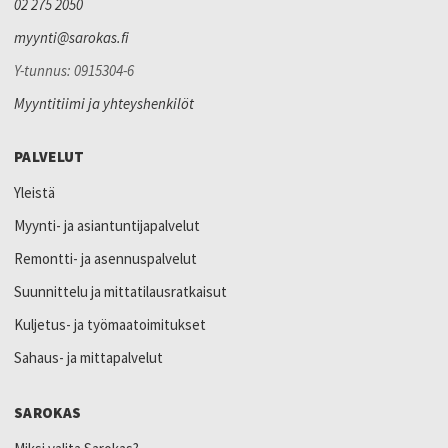
02 275 2050
myynti@sarokas.fi
Y-tunnus: 0915304-6
Myyntitiimi ja yhteyshenkilöt
PALVELUT
Yleistä
Myynti- ja asiantuntijapalvelut
Remontti- ja asennuspalvelut
Suunnittelu ja mittatilausratkaisut
Kuljetus- ja työmaatoimitukset
Sahaus- ja mittapalvelut
SAROKAS