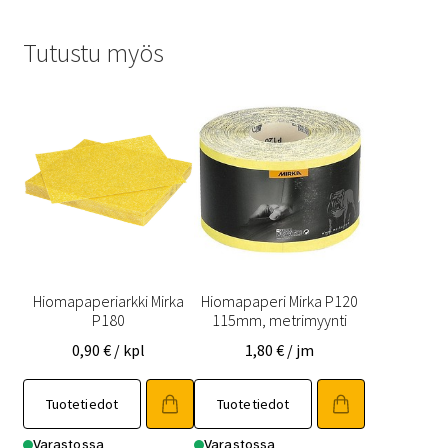
Tutustu myös
Hiomapaperiarkki Mirka
Hiomapaperi Mirka P120
P180
115mm, metrimyynti
0,90
€
/ kpl
1,80
€
/ jm
Tuotetiedot
Tuotetiedot
Varastossa
Varastossa