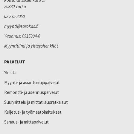
Polttolaitoksenkatu 17
20380 Turku
02 275 2050
myynti@sarokas.fi
Y-tunnus: 0915304-6
Myyntitiimi ja yhteyshenkilöt
PALVELUT
Yleistä
Myynti- ja asiantuntijapalvelut
Remontti- ja asennuspalvelut
Suunnittelu ja mittatilausratkaisut
Kuljetus- ja työmaatoimitukset
Sahaus- ja mittapalvelut