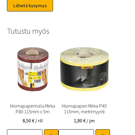
Tutustu myös
Hiomapaperirulla Mirka
Hiomapaperi Mirka P40
P80 115mm x 5m
115mm, metrimyynti
8,50
€
/ rll
1,80
€
/ jm