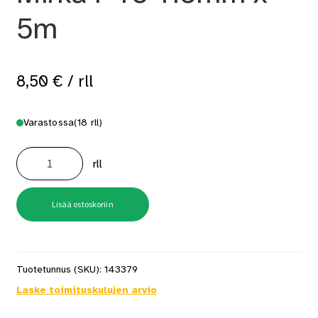
5m
8,50
€
/ rll
Varastossa
(18 rll)
Hiomapaperirulla
Mirka
rll
P40
115mm
x
5m
määrä
Lisää ostoskoriin
Tuotetunnus (SKU):
143379
Laske toimituskulujen arvio