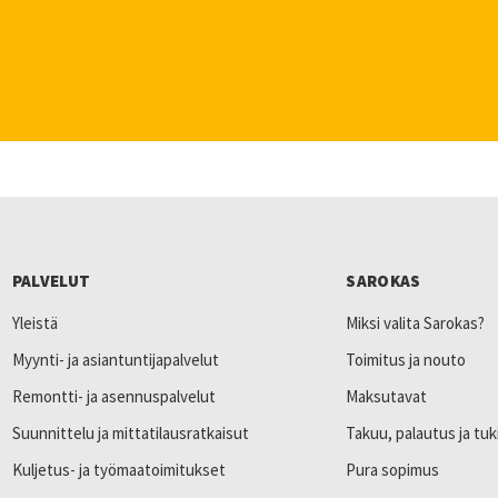
PALVELUT
SAROKAS
Yleistä
Miksi valita Sarokas?
Myynti- ja asiantuntijapalvelut
Toimitus ja nouto
Remontti- ja asennuspalvelut
Maksutavat
Suunnittelu ja mittatilausratkaisut
Takuu, palautus ja tuk
Kuljetus- ja työmaatoimitukset
Pura sopimus