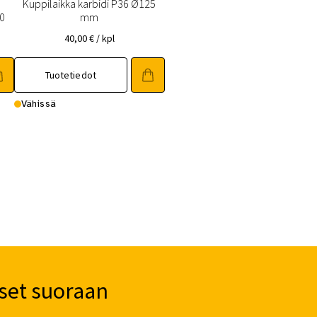
Kuppilaikka karbidi P36 Ø125
0
mm
40,00
€
/ kpl
Tuotetiedot
Vähissä
set suoraan