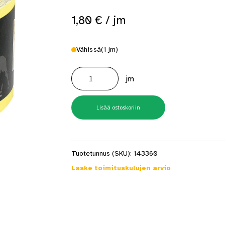
1,80
€
/ jm
Vähissä
(1 jm)
Hiomapaperi
Mirka
jm
P180
115mm,
metrimyynti
määrä
Lisää ostoskoriin
Tuotetunnus (SKU):
143360
Laske toimituskulujen arvio