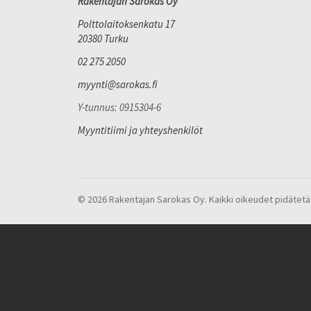
Rakentajan Sarokas Oy
Polttolaitoksenkatu 17
20380 Turku
02 275 2050
myynti@sarokas.fi
Y-tunnus: 0915304-6
Myyntitiimi ja yhteyshenkilöt
© 2026 Rakentajan Sarokas Oy. Kaikki oikeudet pidätetä