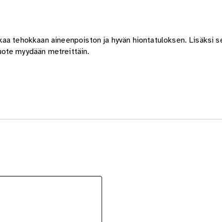
aa tehokkaan aineenpoiston ja hyvän hiontatuloksen. Lisäksi se
uote myydään metreittäin.