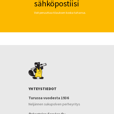
sähköpostiisi
Voit peruuttaa tilauksen koska tahansa.
YHTEYSTIEDOT
Turussa vuodesta 1936
Neljännen sukupolven perheyritys