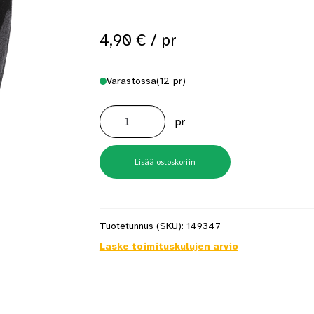
 saat saunan puupinnat taas siisteiksi
Usein kysytyt kysymykset 
4,90
€
/ pr
Varastossa
(12 pr)
Nitras
8805
pr
Musta
Nitriilinäppykäsine
koko
11
määrä
Lisää ostoskoriin
Tuotetunnus (SKU):
149347
Laske toimituskulujen arvio