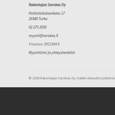
Rakentajan Sarokas Oy
Polttolaitoksenkatu 17
20380 Turku
02 275 2050
myynti@sarokas.fi
Y-tunnus: 0915304-6
Myyntitiimi ja yhteyshenkilöt
© 2026 Rakentajan Sarokas Oy. Kaikki oikeudet pidätetä