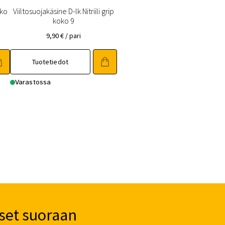
oko
Viiltosuojakäsine D-lk Nitriili grip
koko 9
9,90
€
/ pari
Tuotetiedot
Varastossa
set suoraan