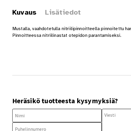
Kuvaus
Lisätiedot
Mustalla, vaahdotetulla nitriilipinnoitteella pinnoitettu 
Pinnoitteessa nitriilinastat otepidon parantamiseksi.
Heräsikö tuotteesta kysymyksiä?