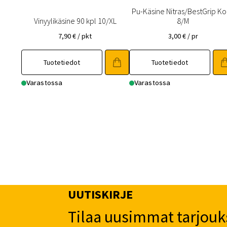
Pu-Käsine Nitras/BestGrip K
Vinyylikäsine 90 kpl 10/XL
8/M
7,90
€
/ pkt
3,00
€
/ pr
Tuotetiedot
Tuotetiedot
Varastossa
Varastossa
UUTISKIRJE
Tilaa uusimmat tarjouk