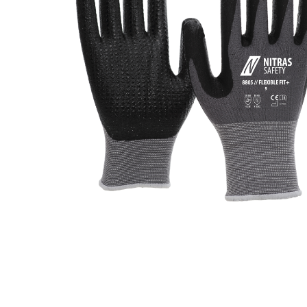
Toimitustavat- ja kulut
Tummuneet tai kuivat lauteet? Näin