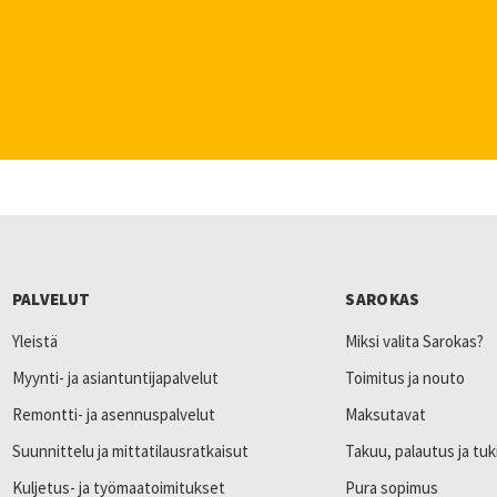
PALVELUT
SAROKAS
Yleistä
Miksi valita Sarokas?
Myynti- ja asiantuntijapalvelut
Toimitus ja nouto
Remontti- ja asennuspalvelut
Maksutavat
Suunnittelu ja mittatilausratkaisut
Takuu, palautus ja tuk
Kuljetus- ja työmaatoimitukset
Pura sopimus