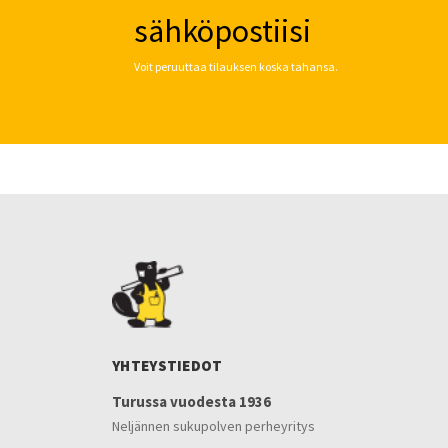
sähköpostiisi
Voit peruuttaa tilauksen koska tahansa.
YHTEYSTIEDOT
Turussa vuodesta 1936
Neljännen sukupolven perheyritys