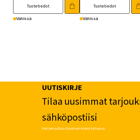
Tuotetiedot
Tuotetiedot
Vähissä
Vähissä
UUTISKIRJE
Tilaa uusimmat tarjouk
sähköpostiisi
Voit peruuttaa tilauksen koska tahansa.