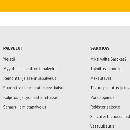
PALVELUT
SAROKAS
Yleistä
Miksi valita Sarokas?
Myynti- ja asiantuntijapalvelut
Toimitus ja nouto
Remontti- ja asennuspalvelut
Maksutavat
Suunnittelu ja mittatilausratkaisut
Takuu, palautus ja tuk
Kuljetus- ja työmaatoimitukset
Pura sopimus
Sahaus- ja mittapalvelut
Rekisteriseloste
Saavutettavuusselos
Vastuullisuus