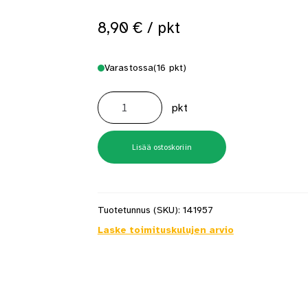
8,90
€
/ pkt
Varastossa
(16 pkt)
Nivelsarana
50x200mm
pkt
sinkitty
2
kpl/pkt
määrä
Lisää ostoskoriin
Tuotetunnus (SKU):
141957
Laske toimituskulujen arvio