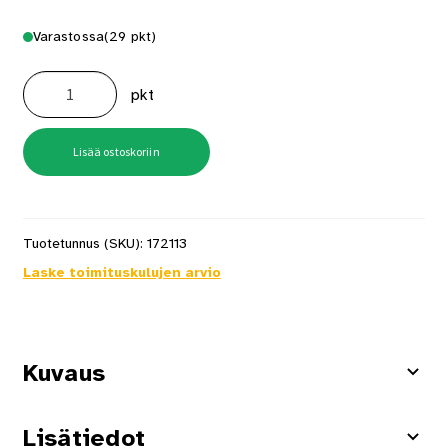
Varastossa
(29 pkt)
Paristo
Alkali
pkt
Max
Plus
AA
4
kpl/pkt
Lisää ostoskoriin
Energizer
määrä
Tuotetunnus (SKU):
172113
Laske toimituskulujen arvio
Kuvaus
Lisätiedot