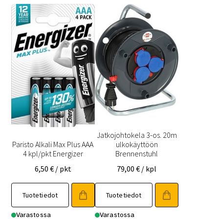
Jatkojohtokela 3-os. 20m
Paristo Alkali Max Plus AAA
ulkokäyttöön
4 kpl/pkt Energizer
Brennenstuhl
6,50
€
/ pkt
79,00
€
/ kpl
Tuotetiedot
Tuotetiedot
Varastossa
Varastossa