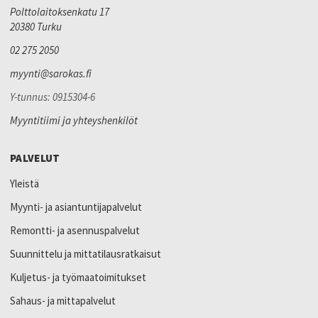
Polttolaitoksenkatu 17
20380 Turku
02 275 2050
myynti@sarokas.fi
Y-tunnus: 0915304-6
Myyntitiimi ja yhteyshenkilöt
PALVELUT
Yleistä
Myynti- ja asiantuntijapalvelut
Remontti- ja asennuspalvelut
Suunnittelu ja mittatilausratkaisut
Kuljetus- ja työmaatoimitukset
Sahaus- ja mittapalvelut