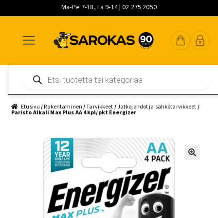
Ma-Pe 7-18, La 9-14 | 02 275 2050
Siirry
Siirry
Siirry
navigointiin
sisältöön
pääsisältöön
Products
search
Etusivu
/
Rakentaminen
/
Tarvikkeet
/
Jatkojohdot ja sähkötarvikkeet
/
Paristo Alkali Max Plus AA 4 kpl/pkt Energizer