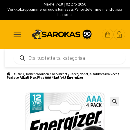
Ma-Pe 7-18 | 02 275 2050
Verkkokauppamme on uudistumassa. Pahoittelemme mahdollisia
häiriöitä.
Siirry
Siirry
Siirry
navigointiin
sisältöön
pääsisältöön
Products
search
Etusivu
/
Rakentaminen
/
Tarvikkeet
/
Jatkojohdot ja sähkötarvikkeet
/
Paristo Alkali Max Plus AAA 4 kpl/pkt Energizer