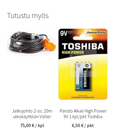
Tutustu myös
Jatkojohto 2-os. 20m
Paristo Alkali High Power
ulkokäyttöön Völler
9V 1 kpl/pkt Toshiba
75,00
€
/ kpl
6,50
€
/ pkt