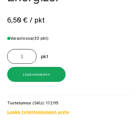
6,50
€
/ pkt
Varastossa
(33 pkt)
Paristo
Alkali
pkt
Max
Plus
AAA
4
kpl/pkt
Lisää ostoskoriin
Energizer
määrä
Tuotetunnus (SKU):
172115
Laske toimituskulujen arvio