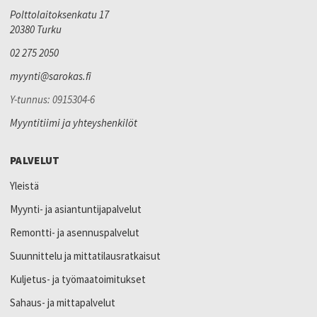
Polttolaitoksenkatu 17
20380 Turku
02 275 2050
myynti@sarokas.fi
Y-tunnus: 0915304-6
Myyntitiimi ja yhteyshenkilöt
PALVELUT
Yleistä
Myynti- ja asiantuntijapalvelut
Remontti- ja asennuspalvelut
Suunnittelu ja mittatilausratkaisut
Kuljetus- ja työmaatoimitukset
Sahaus- ja mittapalvelut