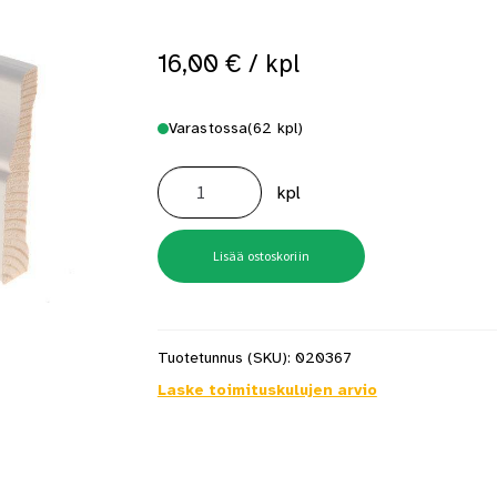
 saat saunan puupinnat taas siisteiksi
Usein kysytyt kysymykset 
16,00
€
/ kpl
Varastossa
(62 kpl)
Peitelista
16X70X3300
kpl
Valkoinen
Koriste
määrä
Lisää ostoskoriin
Tuotetunnus (SKU):
020367
Laske toimituskulujen arvio