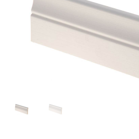
Toimitustavat- ja kulut
Tummuneet tai kuivat lauteet? Näin