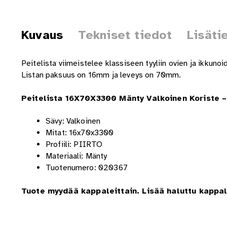
Kuvaus
Tekniset tiedot
Lisäti
Peitelista viimeistelee klassiseen tyyliin ovien ja ikkuno
Listan paksuus on 16mm ja leveys on 70mm.
Peitelista 16X70X3300 Mänty Valkoinen Koriste –
Sävy: Valkoinen
Mitat: 16x70x3300
Profiili: PIIRTO
Materiaali: Mänty
Tuotenumero: 020367
Tuote myydää kappaleittain. Lisää haluttu kappa