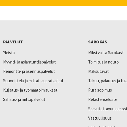
PALVELUT
SAROKAS
Yleistä
Miksi valita Sarokas?
Myynti- ja asiantuntijapalvelut
Toimitus ja nouto
Remontti- ja asennuspalvelut
Maksutavat
Suunnittelu ja mittatilausratkaisut
Takuu, palautus ja tuk
Kuljetus- ja työmaatoimitukset
Pura sopimus
Sahaus- ja mittapalvelut
Rekisteriseloste
Saavutettavuusselos
Vastuullisuus