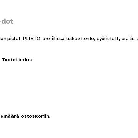
edot
iden pielet. PIIRTO-profiilissa kulkee hento, pyöristetty ura li
 Tuotetiedot:
lemäärä ostoskoriin.