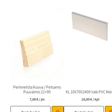
Perinnelista Kuuva / Petsamo
Puuvalmis 21×95
KL 10X70X2400 Valk PVC Mal
7,00
€
/ jm
16,00
€
/ kpl