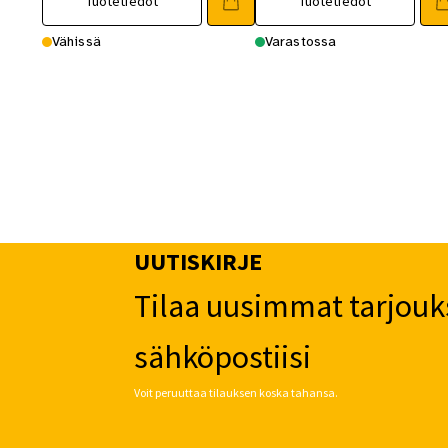
Tuotetiedot
Tuotetiedot
Vähissä
Varastossa
UUTISKIRJE
Tilaa uusimmat tarjouk
sähköpostiisi
Voit peruuttaa tilauksen koska tahansa.