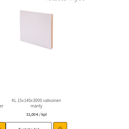
KL 15x140x3000 valkoinen
er
mänty
32,00
€
/ kpl