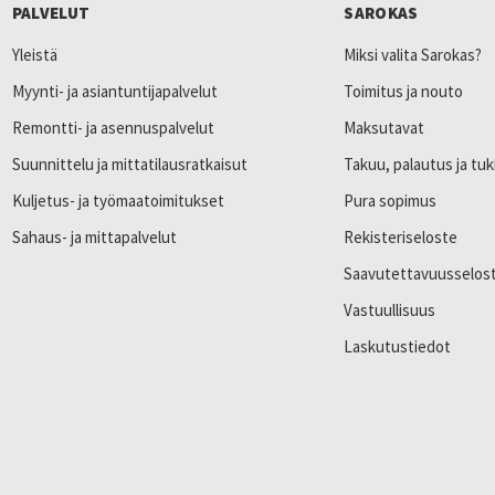
PALVELUT
SAROKAS
Yleistä
Miksi valita Sarokas?
Myynti- ja asiantuntijapalvelut
Toimitus ja nouto
Remontti- ja asennuspalvelut
Maksutavat
Suunnittelu ja mittatilausratkaisut
Takuu, palautus ja tuk
Kuljetus- ja työmaatoimitukset
Pura sopimus
Sahaus- ja mittapalvelut
Rekisteriseloste
Saavutettavuusselos
Vastuullisuus
Laskutustiedot