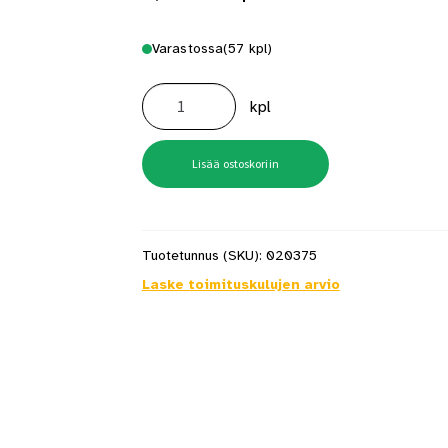
Varastossa
(57 kpl)
Lasilista
11X14X2700
kpl
Valkoinen
määrä
Lisää ostoskoriin
Tuotetunnus (SKU):
020375
Laske toimituskulujen arvio