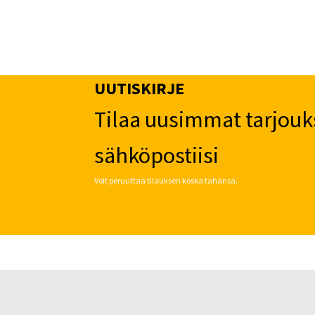
UUTISKIRJE
Tilaa uusimmat tarjouk
sähköpostiisi
Voit peruuttaa tilauksen koska tahansa.