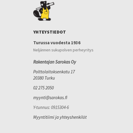
YHTEYSTIEDOT
Turussa vuodesta 1936
Neljännen sukupolven perheyritys
Rakentajan Sarokas Oy
Polttolaitoksenkatu 17
20380 Turku
02 275 2050
myynti@sarokas.fi
Y-tunnus: 0915304-6
Myyntitiimi ja yhteyshenkilöt