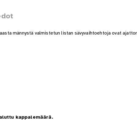
edot
kaasta männystä valmistetun listan sävyvaihtoehtoja ovat ajatto
haluttu kappalemäärä.