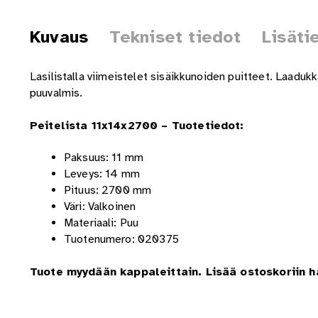
Kuvaus
Tekniset tiedot
Lisäti
Lasilistalla viimeistelet sisäikkunoiden puitteet. Laaduk
puuvalmis.
Peitelista 11x14x
27
00 – Tuotetiedot:
Paksuus: 11 mm
Leveys: 14 mm
Pituus:
27
00 mm
Väri: Valkoinen
Materiaali: Puu
Tuotenumero: 020375
Tuote myydään kappaleittain. Lisää ostoskoriin 