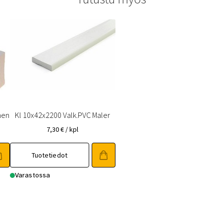
nen
Kl 10x42x2200 Valk.PVC Maler
7,30
€
/ kpl
Tuotetiedot
Varastossa