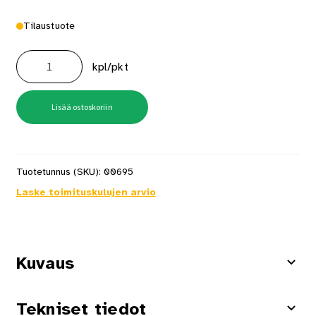
Tilaustuote
Porakone
Pro
kpl/pkt
Gsr
12v-
32
Fc
Solo
Lisää ostoskoriin
määrä
Tuotetunnus (SKU):
00695
Laske toimituskulujen arvio
Kuvaus
Tekniset tiedot