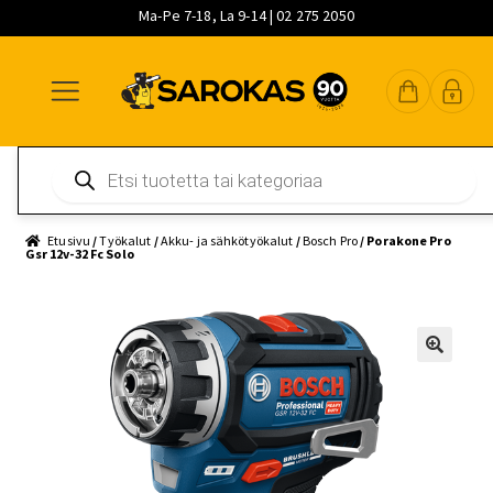
Ma-Pe 7-18, La 9-14 | 02 275 2050
Siirry
Siirry
Siirry
navigointiin
sisältöön
pääsisältöön
Products
search
Etusivu
/
Työkalut
/
Akku- ja sähkötyökalut
/
Bosch Pro
/ Porakone Pro
Gsr 12v-32 Fc Solo