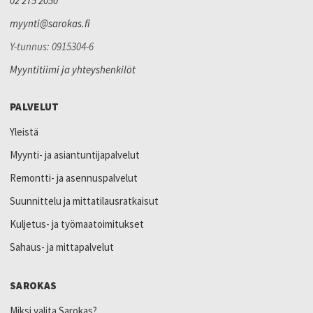
02 275 2050
myynti@sarokas.fi
Y-tunnus: 0915304-6
Myyntitiimi ja yhteyshenkilöt
PALVELUT
Yleistä
Myynti- ja asiantuntijapalvelut
Remontti- ja asennuspalvelut
Suunnittelu ja mittatilausratkaisut
Kuljetus- ja työmaatoimitukset
Sahaus- ja mittapalvelut
SAROKAS
Miksi valita Sarokas?