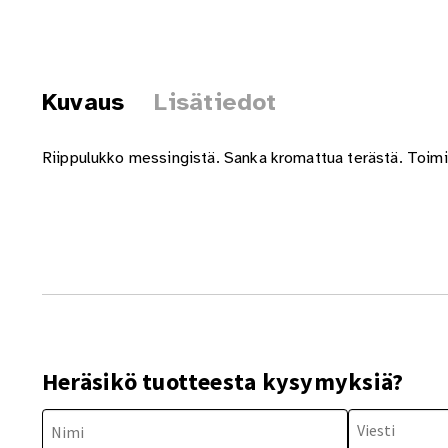
Kuvaus
Lisätiedot
Riippulukko messingistä. Sanka kromattua terästä. Toimi
Heräsikö tuotteesta kysymyksiä?