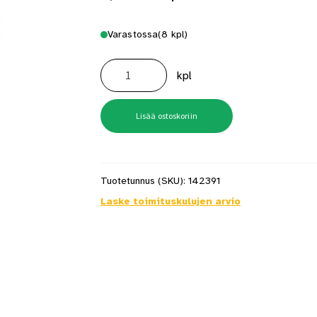
Varastossa
(8 kpl)
Riippulukko
Habo
kpl
402-
40
IP
määrä
Lisää ostoskoriin
Tuotetunnus (SKU):
142391
Laske toimituskulujen arvio