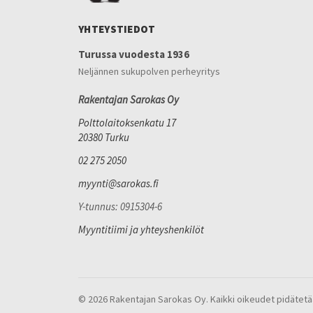
YHTEYSTIEDOT
Turussa vuodesta 1936
Neljännen sukupolven perheyritys
Rakentajan Sarokas Oy
Polttolaitoksenkatu 17
20380 Turku
02 275 2050
myynti@sarokas.fi
Y-tunnus: 0915304-6
Myyntitiimi ja yhteyshenkilöt
© 2026 Rakentajan Sarokas Oy. Kaikki oikeudet pidätetä