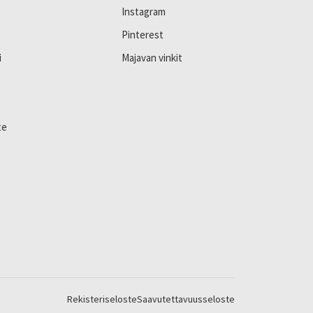
Instagram
Pinterest
i
Majavan vinkit
te
Rekisteriseloste
Saavutettavuusseloste