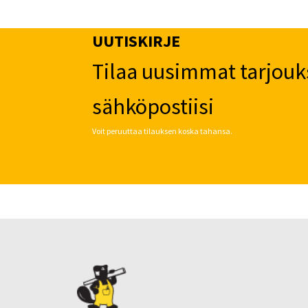
UUTISKIRJE
Tilaa uusimmat tarjouk
sähköpostiisi
Voit peruuttaa tilauksen koska tahansa.