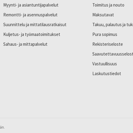
Myynti- ja asiantuntijapalvelut
Toimitus ja nouto
Remontti- ja asennuspalvelut
Maksutavat
Suunnittelu ja mittatilausratkaisut
Takuu, palautus ja tuk
Kuljetus- ja työmaatoimitukset
Pura sopimus
Sahaus- ja mittapalvelut
Rekisteriseloste
Saavutettavuusselos
Vastuullisuus
Laskutustiedot
än.