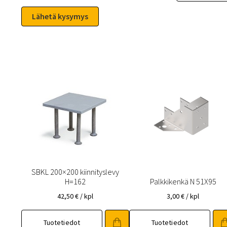
SBKL 200×200 kiinnityslevy
H=162
Palkkikenkä N 51X95
42,50
€
/ kpl
3,00
€
/ kpl
Tuotetiedot
Tuotetiedot