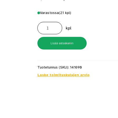
Varastossa
(21 kpl)
SBKL
100x100
kpl
kiinnityslevy
H=68
määrä
Lisää ostoskoriin
Tuotetunnus (SKU):
141690
Laske toimituskulujen arvio