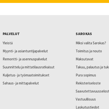
PALVELUT
SAROKAS
Yleistä
Miksi valita Sarokas?
Myynti- ja asiantuntijapalvelut
Toimitus ja nouto
Remontti- ja asennuspalvelut
Maksutavat
Suunnittelu ja mittatilausratkaisut
Takuu, palautus ja tuk
Kuljetus- ja työmaatoimitukset
Pura sopimus
Sahaus- ja mittapalvelut
Rekisteriseloste
Saavutettavuusselos
Vastuullisuus
Laskutustiedot