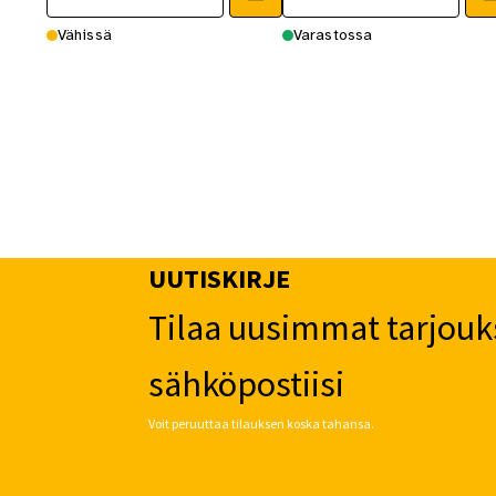
Vähissä
Varastossa
UUTISKIRJE
Tilaa uusimmat tarjouk
sähköpostiisi
Voit peruuttaa tilauksen koska tahansa.