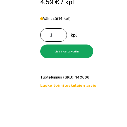
4,50
€
/ kpl
 saat saunan puupinnat taas siisteiksi
Usein kysytyt kysymykset 
Vähissä
(14 kpl)
Palkkikenkä
N
kpl
100X140
määrä
Lisää ostoskoriin
Tuotetunnus (SKU):
140606
Laske toimituskulujen arvio