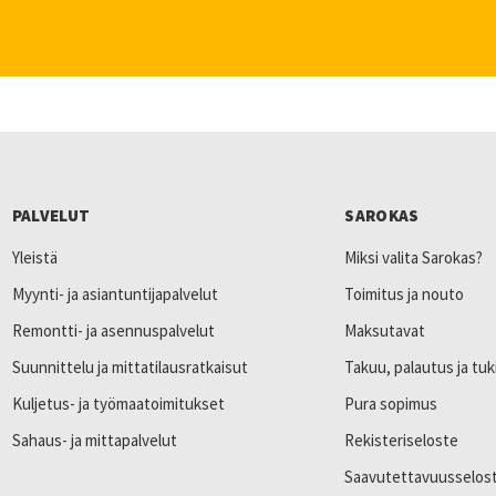
PALVELUT
SAROKAS
Yleistä
Miksi valita Sarokas?
Myynti- ja asiantuntijapalvelut
Toimitus ja nouto
Remontti- ja asennuspalvelut
Maksutavat
Suunnittelu ja mittatilausratkaisut
Takuu, palautus ja tuk
Kuljetus- ja työmaatoimitukset
Pura sopimus
Sahaus- ja mittapalvelut
Rekisteriseloste
Saavutettavuusselos