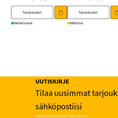
Tuotetiedot
Tuotetiedot
Varastossa
Vähissä
UUTISKIRJE
Tilaa uusimmat tarjouk
sähköpostiisi
Voit peruuttaa tilauksen koska tahansa.