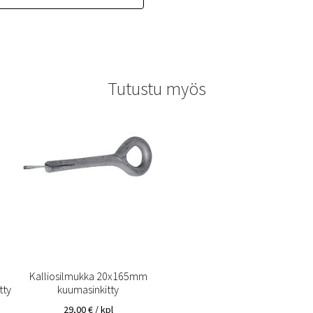
Tutustu myös
Kalliosilmukka 20x165mm
tty
kuumasinkitty
29,00
€
/ kpl