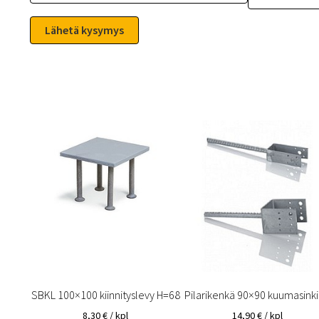
SBKL 100×100 kiinnityslevy H=68
Pilarikenkä 90×90 kuumasinki
8,30
€
/ kpl
14,90
€
/ kpl