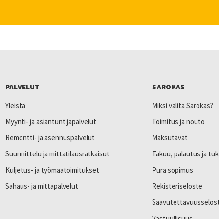
PALVELUT
SAROKAS
Yleistä
Miksi valita Sarokas?
Myynti- ja asiantuntijapalvelut
Toimitus ja nouto
Remontti- ja asennuspalvelut
Maksutavat
Suunnittelu ja mittatilausratkaisut
Takuu, palautus ja tuk
Kuljetus- ja työmaatoimitukset
Pura sopimus
Sahaus- ja mittapalvelut
Rekisteriseloste
Saavutettavuusselos
Vastuullisuus