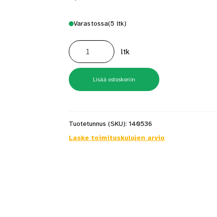
Varastossa
(5 ltk)
Solmutulppa
5/25K
ltk
Tox
100kpl/ltk
määrä
Lisää ostoskoriin
Tuotetunnus (SKU):
140536
Laske toimituskulujen arvio