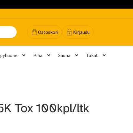
Ostoskori
Kirjaudu
lpyhuone
Piha
Sauna
Takat
dot
Majavan vinkit
Majavatili
Maksutavat
Meistä
teyttä
Palautukset ja vaihdot
Palvelut
Peruuttamispyyntö
K Tox 100kpl/ltk
elu ja mittatilausratkaisut
Takuu ja tuki
(FAQ)
Vastuullisuus
Yhteystiedot