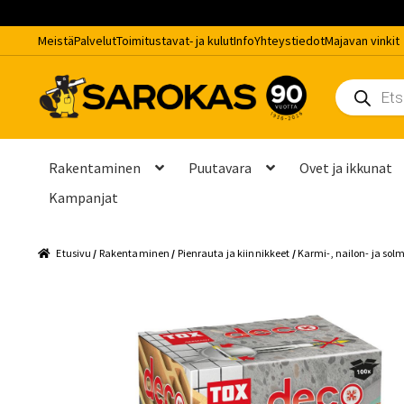
Meistä
Palvelut
Toimitustavat- ja kulut
Info
Yhteystiedot
Majavan vinkit
Siirry
Siirry
Siirry
Products
navigointiin
sisältöön
pääsisältöön
search
Rakentaminen
Puutavara
Ovet ja ikkunat
Kampanjat
Etusivu
404
Footer
Info
Kassa
Kauppa
Kuinka usein kiuaskiv
Etusivu
/
Rakentaminen
/
Pienrauta ja kiinnikkeet
/
Karmi-, nailon- ja sol
Myynti- ja asiantuntijapalvelut
Onko terassi vielä huoltamat
Peräkärryn vuokraus
Rekisteriseloste
Remontti- ja asennus
Toimitustavat- ja kulut
Tummuneet tai kuivat lauteet? Näin