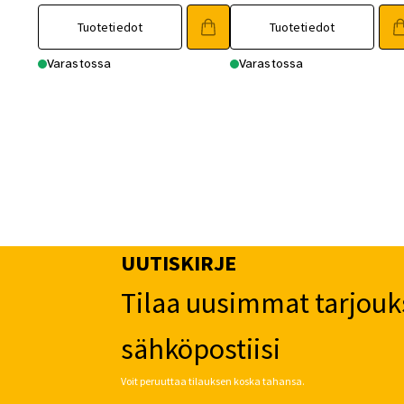
Tuotetiedot
Tuotetiedot
Varastossa
Varastossa
UUTISKIRJE
Tilaa uusimmat tarjouk
sähköpostiisi
Voit peruuttaa tilauksen koska tahansa.