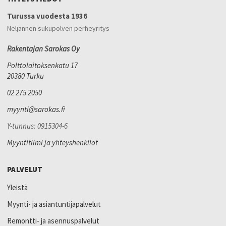
Turussa vuodesta 1936
Neljännen sukupolven perheyritys
Rakentajan Sarokas Oy
Polttolaitoksenkatu 17
20380 Turku
02 275 2050
myynti@sarokas.fi
Y-tunnus: 0915304-6
Myyntitiimi ja yhteyshenkilöt
PALVELUT
Yleistä
Myynti- ja asiantuntijapalvelut
Remontti- ja asennuspalvelut