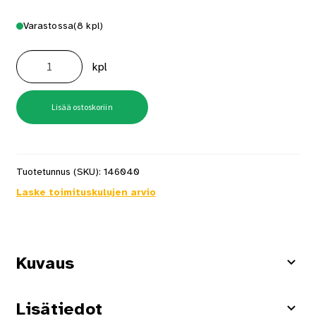
Varastossa
(8 kpl)
Kuusiokoloavainsarja
10-
kpl
osainen
Stanley
määrä
Lisää ostoskoriin
Tuotetunnus (SKU):
146040
Laske toimituskulujen arvio
Kuvaus
Lisätiedot