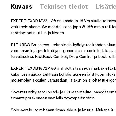
Kuvaus
Tekniset tiedot
Lisäti
EXPERT EXDB18V2-180 on kahdella 18 V:n akulla toimiva t
verkkovirtakone. Se mahdollistaa jopa Ø 180 mm:n reikien
teräsbetoniin, tiiliin ja kiveen.
BITURBO Brushless -teknologia hyödyntää kahden akun j
voimansiirtojärjestelmä ja ergonominen muotoilu takaavat
turvalliseksi: KickBack Control, Drop Control ja Lock-of
EXPERT EXDB18V2-180 mahdollistaa sekä märkä- että kui
kaksi vesivaakaa tarkkaan kohdistukseen ja ylikuormituks
molempien akkujen varaustilan, ja akut on sijoitettu erg
Soveltuu erityisesti putki- ja LVI-asentajille, sähköasenta
timanttiporakoneen vaativiin työympäristöihin.
Solo-versio, toimiteaan ilman akkua ja laturia. Mukana X