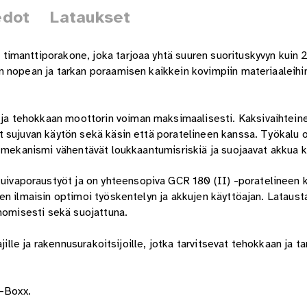
edot
Lataukset
imanttiporakone, joka tarjoaa yhtä suuren suorituskyvyn kuin
 nopean ja tarkan poraamisen kaikkein kovimpiin materiaaleihi
a tehokkaan moottorin voiman maksimaalisesti. Kaksivaihtein
 sujuvan käytön sekä käsin että poratelineen kanssa. Työkalu o
f-mekanismi vähentävät loukkaantumisriskiä ja suojaavat akkua k
vaporaustyöt ja on yhteensopiva GCR 180 (II) -poratelineen 
en ilmaisin optimoi työskentelyn ja akkujen käyttöajan. Lataust
onomisesti sekä suojattuna.
jille ja rakennusurakoitsijoille, jotka tarvitsevat tehokkaan ja t
L-Boxx.