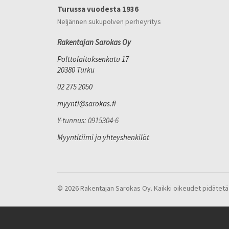
Turussa vuodesta 1936
Neljännen sukupolven perheyritys
Rakentajan Sarokas Oy
Polttolaitoksenkatu 17
20380 Turku
02 275 2050
myynti@sarokas.fi
Y-tunnus: 0915304-6
Myyntitiimi ja yhteyshenkilöt
© 2026 Rakentajan Sarokas Oy. Kaikki oikeudet pidätetä