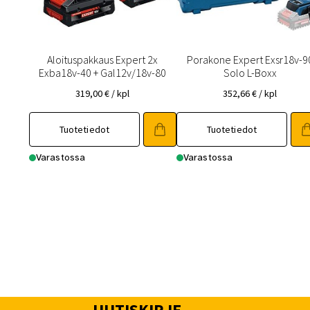
Aloituspakkaus Expert 2x
Porakone Expert Exsr18v-9
Exba18v-40 + Gal12v/18v-80
Solo L-Boxx
319,00
€
/ kpl
352,66
€
/ kpl
Tuotetiedot
Tuotetiedot
Varastossa
Varastossa
UUTISKIRJE