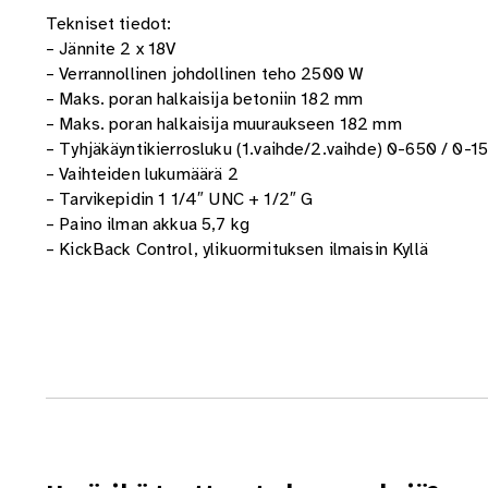
Tekniset tiedot:
– Jännite 2 x 18V
– Verrannollinen johdollinen teho 2500 W
– Maks. poran halkaisija betoniin 182 mm
– Maks. poran halkaisija muuraukseen 182 mm
– Tyhjäkäyntikierrosluku (1.vaihde/2.vaihde) 0-650 / 0-
– Vaihteiden lukumäärä 2
– Tarvikepidin 1 1/4″ UNC + 1/2″ G
– Paino ilman akkua 5,7 kg
– KickBack Control, ylikuormituksen ilmaisin Kyllä