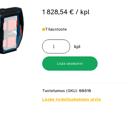
1 828,54
€
/ kpl
Tilaustuote
Timanttiporakone
Expert
kpl
Exdb18v2-
180
Solo
Xl-
Boxx
Lisää ostoskoriin
määrä
Tuotetunnus (SKU):
00810
Laske toimituskulujen arvio