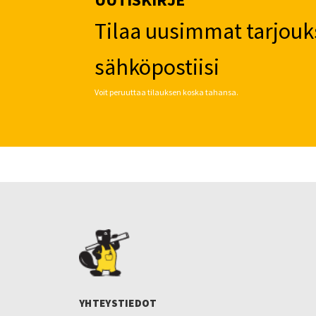
Tilaa uusimmat tarjouk
sähköpostiisi
Voit peruuttaa tilauksen koska tahansa.
YHTEYSTIEDOT