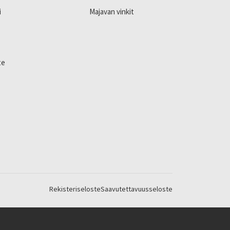
i
Majavan vinkit
te
Rekisteriseloste
Saavutettavuusseloste