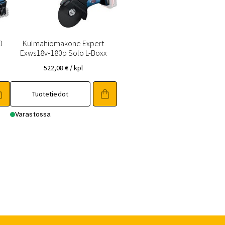
0
Kulmahiomakone Expert
Exws18v-180p Solo L-Boxx
522,08
€
/ kpl
Tuotetiedot
Varastossa