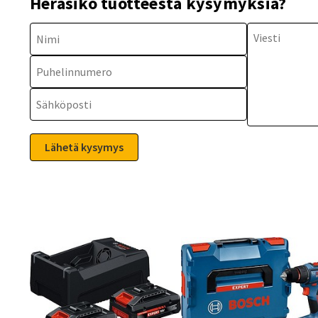
Heräsikö tuotteesta kysymyksiä?