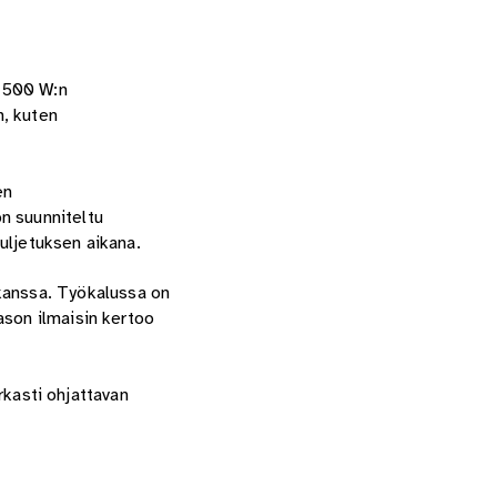
 2500 W:n
n, kuten
en
n suunniteltu
uljetuksen aikana.
kanssa. Työkalussa on
ason ilmaisin kertoo
arkasti ohjattavan