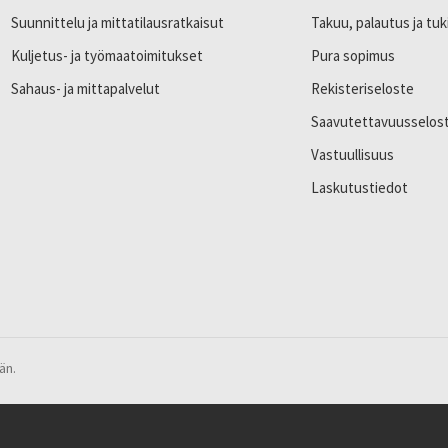
Suunnittelu ja mittatilausratkaisut
Takuu, palautus ja tuk
Kuljetus- ja työmaatoimitukset
Pura sopimus
Sahaus- ja mittapalvelut
Rekisteriseloste
Saavutettavuusselos
Vastuullisuus
Laskutustiedot
än.