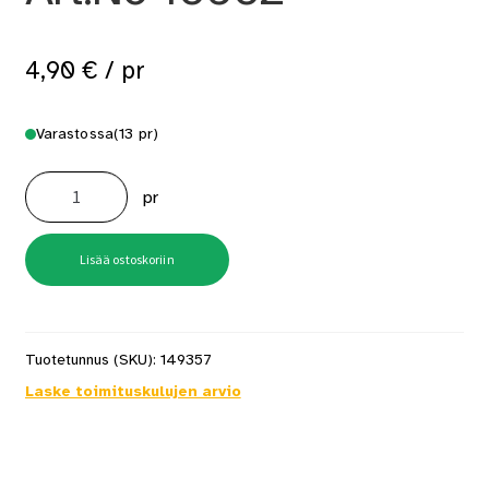
4,90
€
/ pr
Varastossa
(13 pr)
Työkäsine
Winter
pr
Target
Musta
Koko
10
Art.No
Lisää ostoskoriin
10502
määrä
Tuotetunnus (SKU):
149357
Laske toimituskulujen arvio