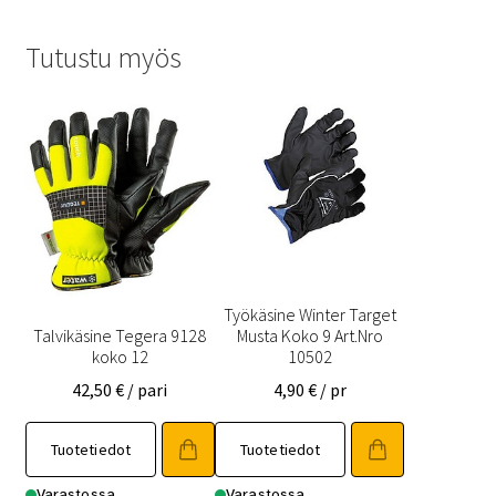
Tutustu myös
Työkäsine Winter Target
Talvikäsine Tegera 9128
Musta Koko 9 Art.Nro
koko 12
10502
42,50
€
/ pari
4,90
€
/ pr
Tuotetiedot
Tuotetiedot
Varastossa
Varastossa