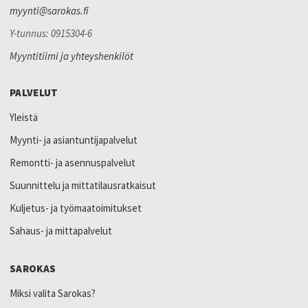
myynti@sarokas.fi
Y-tunnus: 0915304-6
Myyntitiimi ja yhteyshenkilöt
PALVELUT
Yleistä
Myynti- ja asiantuntijapalvelut
Remontti- ja asennuspalvelut
Suunnittelu ja mittatilausratkaisut
Kuljetus- ja työmaatoimitukset
Sahaus- ja mittapalvelut
SAROKAS
Miksi valita Sarokas?