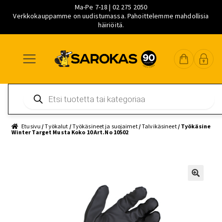
Ma-Pe 7-18 | 02 275 2050
Verkkokauppamme on uudistumassa. Pahoittelemme mahdollisia
häiriöitä.
Siirry
Siirry
Siirry
navigointiin
sisältöön
pääsisältöön
Products
search
Etusivu
/
Työkalut
/
Työkäsineet ja suojaimet
/
Talvikäsineet
/ Työkäsine
Winter Target Musta Koko 10 Art.No 10502