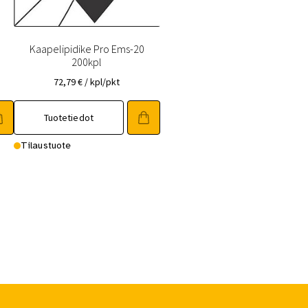
Kaapelipidike Pro Ems-20
200kpl
72,79
€
/ kpl/pkt
Tuotetiedot
Tilaustuote