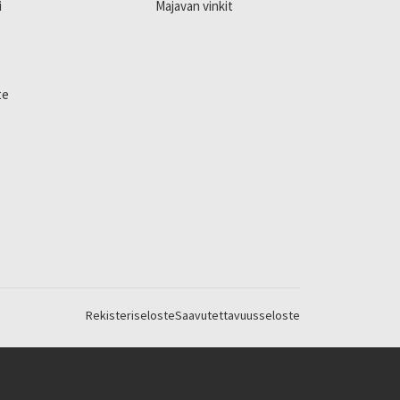
i
Majavan vinkit
te
Rekisteriseloste
Saavutettavuusseloste