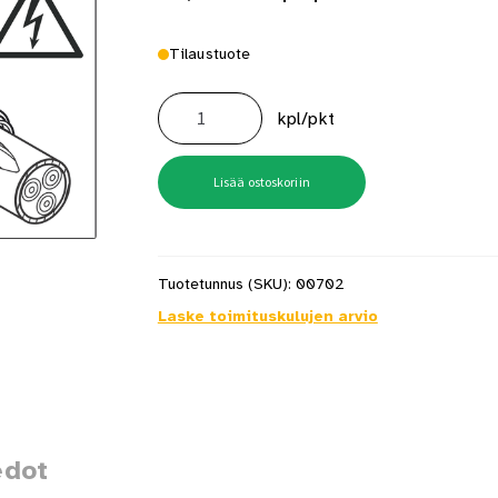
Tilaustuote
Kaapelipidike
Pro
kpl/pkt
Ems-
22
200kpl
määrä
Lisää ostoskoriin
Tuotetunnus (SKU):
00702
Laske toimituskulujen arvio
edot