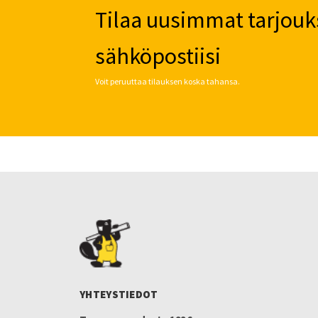
Tilaa uusimmat tarjouk
sähköpostiisi
Voit peruuttaa tilauksen koska tahansa.
YHTEYSTIEDOT