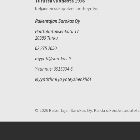
Turussa vuodesta 1936
Neljännen sukupolven perheyritys
Rakentajan Sarokas Oy
Polttolaitoksenkatu 17
20380 Turku
02 275 2050
myynti@sarokas.fi
Y-tunnus: 0915304-6
Myyntitiimi ja yhteyshenkilöt
© 2026 Rakentajan Sarokas Oy. Kaikki oikeudet pidätetä