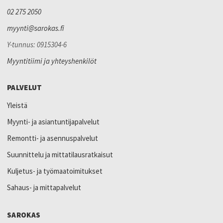
02 275 2050
myynti@sarokas.fi
Y-tunnus: 0915304-6
Myyntitiimi ja yhteyshenkilöt
PALVELUT
Yleistä
Myynti- ja asiantuntijapalvelut
Remontti- ja asennuspalvelut
Suunnittelu ja mittatilausratkaisut
Kuljetus- ja työmaatoimitukset
Sahaus- ja mittapalvelut
SAROKAS