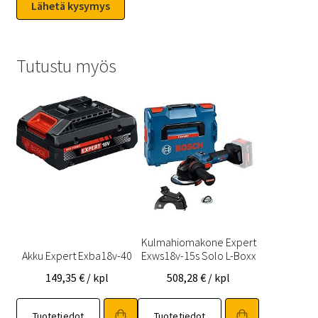
Tutustu myös
Kulmahiomakone Expert
Akku Expert Exba18v-40
Exws18v-15s Solo L-Boxx
149,35
€
/ kpl
508,28
€
/ kpl
Tuotetiedot
Tuotetiedot