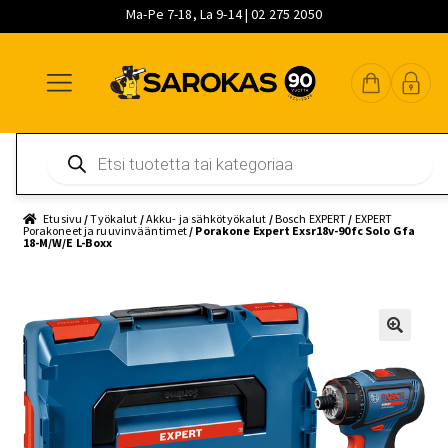
Ma-Pe 7-18, La 9-14 | 02 275 2050
Siirry
Siirry
Siirry
navigointiin
sisältöön
pääsisältöön
Products
search
Etusivu
/
Työkalut
/
Akku- ja sähkötyökalut
/
Bosch EXPERT
/
EXPERT
Porakoneet ja ruuvinvääntimet
/ Porakone Expert Exsr18v-90fc Solo Gfa
18-M/W/E L-Boxx