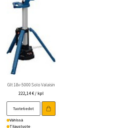
Glt 18v-5000 Solo Valaisin
222,14
€
/ kpl
Tuotetiedot
Vähissä
Tilaustuote